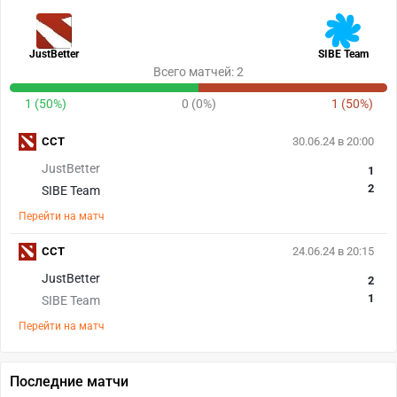
JustBetter
SIBE Team
Всего матчей: 2
1 (50%)
0 (0%)
1 (50%)
CCT
30.06.24 в 20:00
JustBetter
1
2
SIBE Team
Перейти на матч
CCT
24.06.24 в 20:15
JustBetter
2
1
SIBE Team
Перейти на матч
Последние матчи