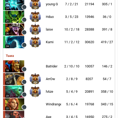
young G
7 / 2 / 21
21194
305 / 1
159
24
Hduo
3 / 5 / 23
13946
36 / 0
53
21
laise
10 / 2 / 18
28388
391 / 8
163
26
Kami
11 / 2 / 12
30620
419 / 27
46
24
Тьма
Batrider
2 / 10 / 10
10057
146 / 2
18
ArrOw
2 / 8 / 9
8207
54 / 7
454
15
hAze
5 / 4 / 9
20891
358 / 10
357
23
Windranger
5 / 6 / 4
19768
343 / 15
22
Axe
3 / 4 / 5
16950
275 / 2