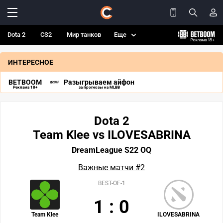
Dota 2
CS2
Мир танков
Еще
ИНТЕРЕСНОЕ
BETBOOM
Разыгрываем айфон
Реклама 18+
за прогнозы на MLBB
Dota 2
Team Klee vs ILOVESABRINA
DreamLeague S22 OQ
Важные матчи #2
BEST-OF-1
1
:
0
Team Klee
ILOVESABRINA