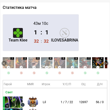
Статистика матча
43м 10с
1
:
1
Team Klee
ILOVESABRINA
32
:
32
1
2
3
4
5
6
7
8
Герой
MMR
Игрок
У/С/П
ОЦ
Д/Н
Свет
Lil
1 / 7 / 22
12697
56 / 0
1018
19