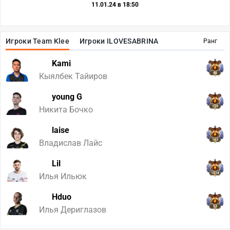
11.01.24 в 18:50
Игроки Team Klee
Игроки ILOVESABRINA
Ранг
Kami
46
Кыялбек Тайиров
young G
159
Никита Бочко
laise
163
Владислав Лайс
Lil
1018
Илья Ильюк
Hduo
53
Илья Дериглазов