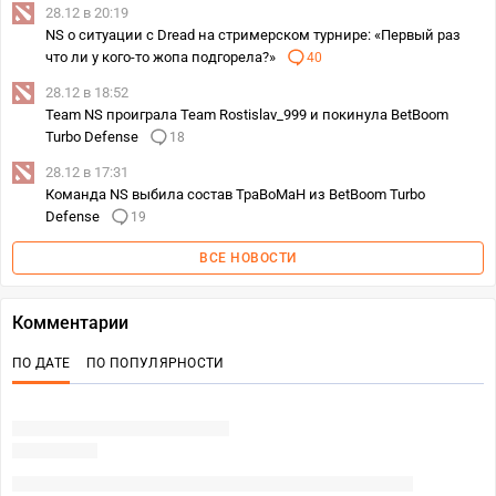
28.12 в 20:19
NS о ситуации с Dread на стримерском турнире: «Первый раз
что ли у кого-то жопа подгорела?»
40
28.12 в 18:52
Team NS проиграла Team Rostislav_999 и покинула BetBoom
Turbo Defense
18
28.12 в 17:31
Команда NS выбила состав TpaBoMaH из BetBoom Turbo
Defense
19
ВСЕ НОВОСТИ
Комментарии
ПО ДАТЕ
ПО ПОПУЛЯРНОСТИ