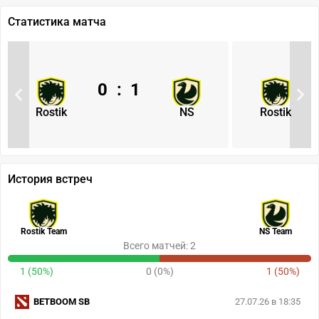
Статистика матча
0
:
1
Rostik
NS
Rostik
История встреч
Rostik Team
NS Team
Всего матчей: 2
1 (50%)
0 (0%)
1 (50%)
BETBOOM SB
27.07.26 в 18:35