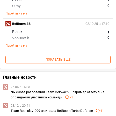
2
0
Stray
Перейти на матч
BetBoom SB
02.10.25 в 17:10
Rostik
1
0
VooDooSh
Перейти на матч
ПОКАЗАТЬ ЕЩЕ
Главные новости
26.04 в 14:33
Nix снова разоблачил Team Golovach — стример ответил на
оправдания участника команды
73
28.12 в 20:41
Team Rostislav_999 выиграла BetBoom Turbo Defense
41