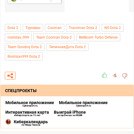
Dota 2
Турниры
Cooman
Travoman Dota 2
NS Dota 2
rostislav_999
Team Cooman Dota 2
BetBoom Turbo Defense
Team Goodoq Dota 2
ТипичнаяДота Dota 2
Rostislav999 Dota 2
-5
СПЕЦПРОЕКТЫ
Мобильное приложение
Мобильное приложение
Cybersport.ru
Cybersport.ru
Интерактивная карта
Выиграй iPhone
киберспорта за 15 лет
за прогнозы на MLBB
Киберкалендарь
по Миру Танков