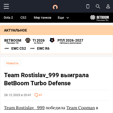
Dota 2
CS2
Мир танков
Еще
АКТУАЛЬНОЕ
BETBOOM
TI 2026
РПЛ 2026-2027
Реклама 18+
по Dota 2
таблица и расписание
EWC CS2
EWC R6
Новость
Team Rostislav_999 выиграла
BetBoom Turbo Defense
28.12.2023 в 20:41
41
Team Rostislav_999
победила
Team Cooman
в