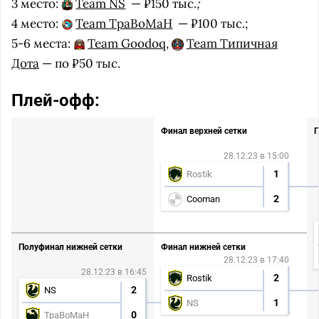
3 место:
Team NS
— ₽150 тыс.
;
4 место:
Team TpaBoMaH
— ₽100 тыс.;
5-6 места:
Team Goodoq
,
Team Типичная
Дота
— по ₽50 тыс.
Плей-офф:
Финал верхней сетки
Г
28.12.23 в 15:00
1
Rostik
2
Cooman
Полуфинал нижней сетки
Финал нижней сетки
28.12.23 в 17:40
28.12.23 в 16:45
2
Rostik
2
NS
1
NS
0
TpaBoMaH