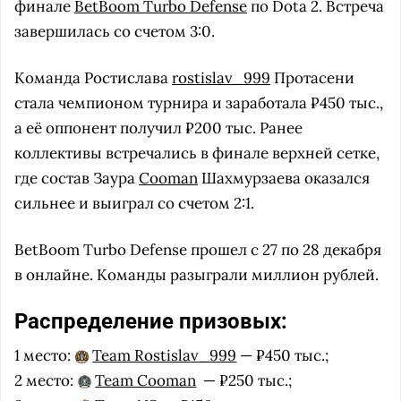
финале
BetBoom Turbo Defense
по Dota 2. Встреча
завершилась со счетом 3:0.
Команда Ростислава
rostislav_999
Протасени
стала чемпионом турнира и заработала ₽450 тыс.,
а её оппонент получил ₽200 тыс. Ранее
коллективы встречались в финале верхней сетке,
где состав Заура
Cooman
Шахмурзаева оказался
сильнее и выиграл со счетом 2:1.
BetBoom Turbo Defense прошел с 27 по 28 декабря
в онлайне. Команды разыграли миллион рублей.
Распределение призовых:
1 место:
Team Rostislav_999
— ₽450 тыс.;
2 место:
Team Cooman
— ₽250 тыс.;