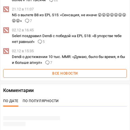
22
21.12 в 11:07
NS о вылете B8 из EPL S15: «Сенсация, не иначе 😮😮😮😮😮😮😮
😮😮»
7
02.12 в 16:45
Seleri поздравил Dendi с победой на EPL S18: «В упорстве тебе
нет равных!»
5
02.12 в 15:35
Dendi о достижении 10 тыс. MMR: «Думаю, было бы время, я бы
и больше апнул»
7
ВСЕ НОВОСТИ
Комментарии
ПО ДАТЕ
ПО ПОПУЛЯРНОСТИ