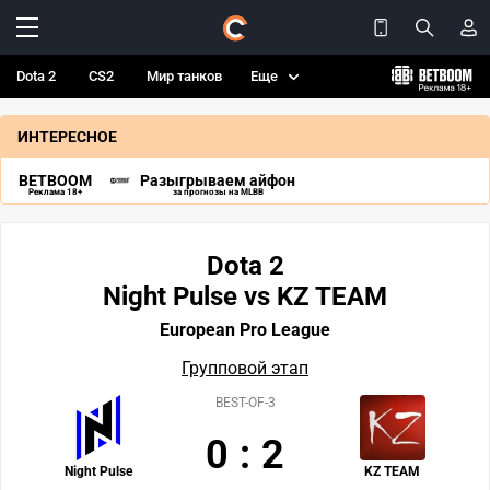
Dota 2
CS2
Мир танков
Еще
ИНТЕРЕСНОЕ
BETBOOM
Разыгрываем айфон
Реклама 18+
за прогнозы на MLBB
Dota 2
Night Pulse vs KZ TEAM
European Pro League
Групповой этап
BEST-OF-3
0
:
2
Night Pulse
KZ TEAM