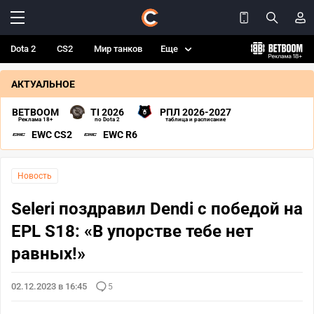
Dota 2
CS2
Мир танков
Еще
АКТУАЛЬНОЕ
BETBOOM
TI 2026
РПЛ 2026-2027
Реклама 18+
по Dota 2
таблица и расписание
EWC CS2
EWC R6
Новость
Seleri поздравил Dendi с победой на
EPL S18: «В упорстве тебе нет
равных!»
02.12.2023 в 16:45
5