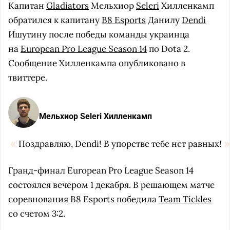
Капитан
Gladiators
Мельхиор
Seleri
Хилленкамп
обратился к капитану
B8 Esports
Данилу
Dendi
Ишутину после победы команды украинца
на
European Pro League Season 14
по Dota 2.
Сообщение Хилленкампа опубликовано в
твиттере.
Мельхиор Seleri Хилленкамп
Поздравляю, Dendi! В упорстве тебе нет равных!
Гранд-финал European Pro League Season 14
состоялся вечером 1 декабря. В решающем матче
соревнования B8 Esports победила
Team Tickles
со счетом 3:2.