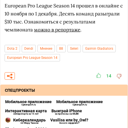
European Pro League Season 14 прошел в онлайне с
10 ноября по 1 декабря. Десять команд разыграли
$10 тыс. Ознакомиться с результатами
чемпионата
можно в репортаже
.
Dota 2
Dendi
Мнение
B8
Seleri
Gaimin Gladiators
European Pro League Season 14
14
СПЕЦПРОЕКТЫ
Мобильное приложение
Мобильное приложение
Cybersport.ru
Cybersport.ru
Интерактивная карта
Выиграй iPhone
киберспорта за 15 лет
за прогнозы на MLBB
Киберкалендарь
Vasilisa или by_Owl?
по Миру Танков
За кого сердечко?