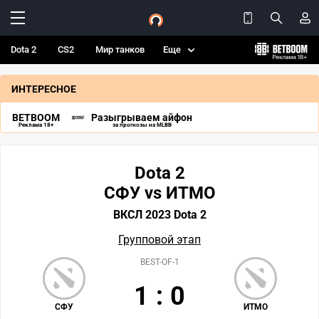
Dota 2
CS2
Мир танков
Еще
ИНТЕРЕСНОЕ
BETBOOM
Разыгрываем айфон
Реклама 18+
за прогнозы на MLBB
Dota 2
СФУ vs ИТМО
ВКСЛ 2023 Dota 2
Групповой этап
BEST-OF-1
1
:
0
СФУ
ИТМО