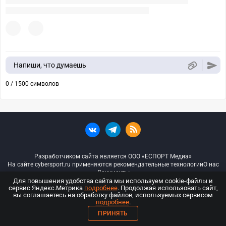
Напиши, что думаешь
0 / 1500 символов
Разработчиком сайта является ООО «ЕСПОРТ Медиа»
На сайте cybersport.ru применяются рекомендательные технологии
О нас
Документы
Для повышения удобства сайта мы используем cookie-файлы и
сервис Яндекс.Метрика
подробнее
. Продолжая использовать сайт,
© ООО «Киберспорт.ру» — Все права защищены
вы соглашаетесь на обработку файлов, используемых сервисом
подробнее
.
18+
ПРИНЯТЬ
ООО «Киберспорт.ру». Свидетельство о регистрации средств массовой