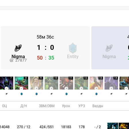
58м 36с
1
:
0
Nigma
Entity
Nigma
50
:
35
27877
7
8
9
10
11
12
13
14
ОЦ
Д/Н
ЗВМ/ОВМ
Урон
УРЗ
Варды
14048
270 / 12
424 /551
18183
178
- / 2