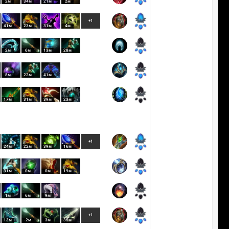
2м
34м
21м
2м
+1
41м
23м
31м
4м
2м
6м
13м
28м
8м
22м
41м
17м
31м
39м
23м
+1
24м
22м
39м
16м
31м
0м
0м
19м
1м
6м
9м
+1
13м
-2м
3м
35м