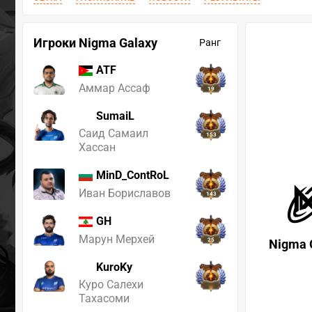
Игроки Nigma Galaxy
Ранг
ATF
Аммар Ассаф
19
SumaiL
Саид Самаил
153
Хассан
MinD_ContRoL
Иван Бориславов
143
GH
Марун Мерхей
25
Nigma 
KuroKy
Куро Салехи
Тахасоми