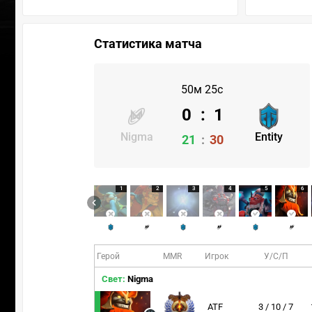
Статистика матча
50м 25с
0
:
1
Nigma
Entity
21
:
30
1
2
3
4
5
6
Герой
MMR
Игрок
У/С/П
Свет:
Nigma
ATF
3 / 10 / 7