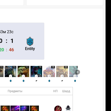
43м 23с
0
:
1
Entity
20
:
46
15
16
17
18
19
20
21
22
23
Предметы
НП
Шард