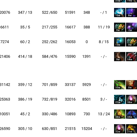
27м
19м
20076
347 / 13
522 /650
51591
348
- / 1
15м
8м
6611
35 / 5
217 /255
16617
388
11 / 19
0м
-2м
7274
60 / 2
252 /262
16053
0
8 / 15
13м
0м
21406
414 / 18
584 /476
15590
1391
- / -
9м
14м
31142
359 / 12
701 /859
33137
5929
- / -
33м
0м
25363
386 / 19
732 /819
32016
8501
3 / -
21м
38м
10051
45 / 2
330 /486
10893
730
13 / 24
38м
34м
26590
305 / 10
630 /851
21515
15204
- / -
32м
21м