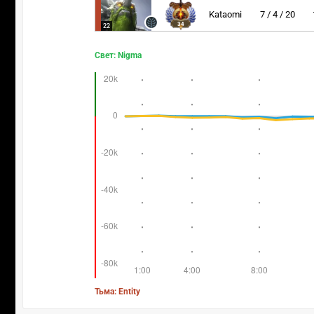
Kataomi
7 / 4 / 20
34
22
Свет: Nigma
Тьма: Entity