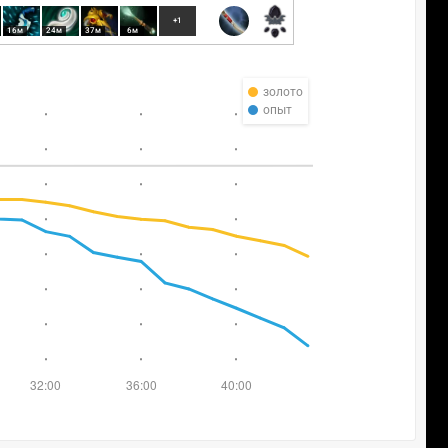
+1
16м
24м
37м
6м
золото
опыт