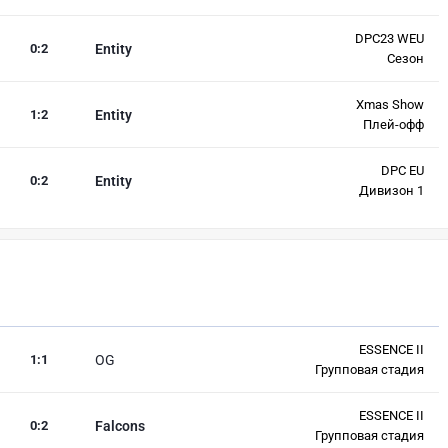
DPC23 WEU
0
:
2
Entity
Сезон
Xmas Show
1
:
2
Entity
Плей-офф
DPC EU
0
:
2
Entity
Дивизон 1
ESSENCE II
1
:
1
OG
Групповая стадия
ESSENCE II
0
:
2
Falcons
Групповая стадия