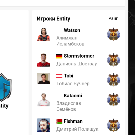
Игроки Entity
Ранг
Watson
Алимжан
1
Исламбеков
Stormstormer
Даниэль Шоетзау
187
Tobi
Тобиас Бучнер
36
Kataomi
Владислав
tity
34
Семёнов
Fishman
Дмитрий Полищук
393