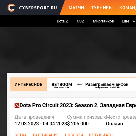
МАТЧИ
ТУРНИРЫ
КОМАН
Dota 2
CS2
Мир танков
Еще
ИНТЕРЕСНОЕ
BETBOOM
Разыгрываем айфон
Реклама 18+
за прогнозы на MLBB
Dota Pro Circuit 2023: Season 2. Западная Е
Дата проведения
Сумма призовых
Место прове
12.03.2023 - 04.04.2023
$ 205 000
Онлайн
СЕТКА
РАСПИСАНИЕ
НОВОСТИ
РЕЗУЛЬТАТЫ