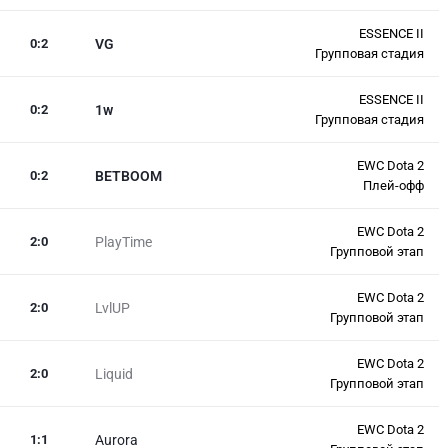
ESSENCE II
0
:
2
VG
Групповая стадия
ESSENCE II
0
:
2
1w
Групповая стадия
EWC Dota 2
0
:
2
BETBOOM
Плей-офф
EWC Dota 2
2
:
0
PlayTime
Групповой этап
EWC Dota 2
2
:
0
LvlUP
Групповой этап
EWC Dota 2
2
:
0
Liquid
Групповой этап
EWC Dota 2
1
:
1
Aurora