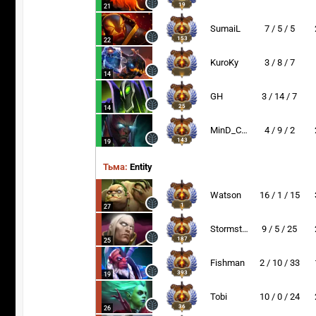
19
21
SumaiL
7 / 5 / 5
153
22
KuroKy
3 / 8 / 7
14
GH
3 / 14 / 7
25
14
MinD_ContRoL
4 / 9 / 2
143
19
Тьма:
Entity
Watson
16 / 1 / 15
1
27
Stormstormer
9 / 5 / 25
187
25
Fishman
2 / 10 / 33
393
19
Tobi
10 / 0 / 24
36
26