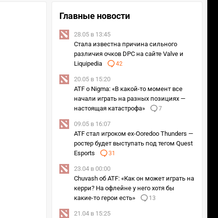
Главные новости
28.05 в 13:45
Стала известна причина сильного
различия очков DPC на сайте Valve и
Liquipedia
42
20.05 в 15:20
ATF о Nigma: «В какой-то момент все
начали играть на разных позициях —
настоящая катастрофа»
7
09.05 в 16:07
ATF стал игроком ex-Ooredoo Thunders —
ростер будет выступать под тегом Quest
Esports
31
23.04 в 00:00
Chuvash об ATF: «Как он может играть на
керри? На офлейне у него хотя бы
какие-то герои есть»
13
21.04 в 15:25