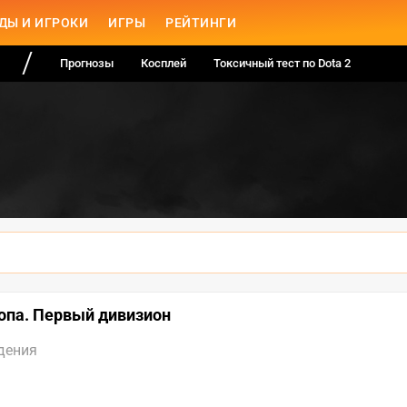
ДЫ И ИГРОКИ
ИГРЫ
РЕЙТИНГИ
Прогнозы
Косплей
Токсичный тест по Dota 2
вропа. Первый дивизион
дения