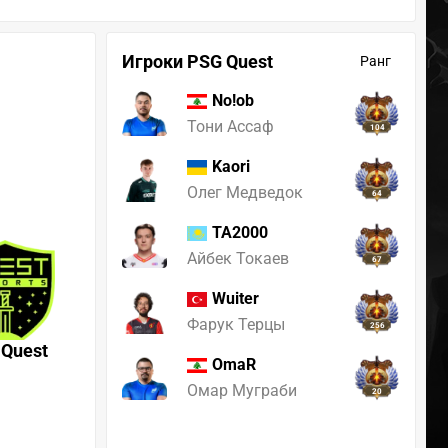
Игроки PSG Quest
Ранг
No!ob
Тони Ассаф
104
Kaori
Олег Медведок
64
TA2000
Айбек Токаев
67
Wuiter
Фарук Терцы
256
 Quest
OmaR
Омар Муграби
20