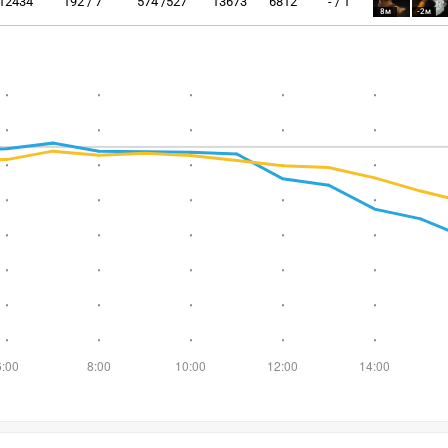
12434
192 / 7
574 /527
13673
6812
- / 1
8м
-2м