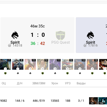
46м 35с
1
:
0
Spirit
PSG Quest
Spirit
36
:
42
14518
17816
7
8
9
10
11
12
13
14
ОЦ
Д/Н
ЗВМ/ОВМ
Урон
УРЗ
Варды
9082
144 / 6
446 /519
13565
188
3 / 1
5м
16м