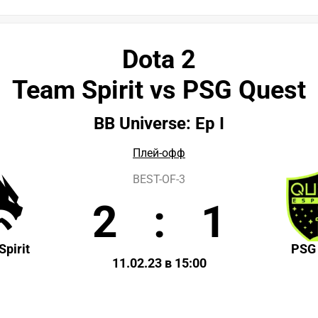
Dota 2
Team Spirit vs PSG Quest
BB Universe: Ep I
Плей-офф
BEST-OF-3
2
:
1
pirit
PSG
11.02.23 в 15:00