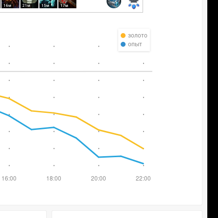
16м
21м
15м
17м
золото
опыт