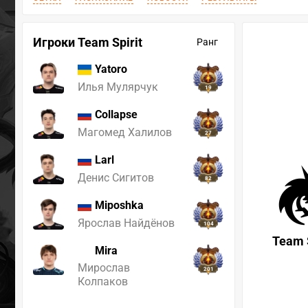
Игроки Team Spirit
Ранг
Yatoro
Илья Мулярчук
19
Collapse
Магомед Халилов
27
Larl
Денис Сигитов
82
Miposhka
Ярослав Найдёнов
104
Team S
Mira
Мирослав
201
Колпаков