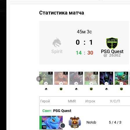
Статистика матча
45м 3с
0
:
1
Spirit
PSG Quest
14
:
30
26362
1
2
3
4
5
6
Герой
MMR
Игрок
У/С/П
Свет:
PSG Quest
No!ob
5 / 4 / 3
104
14