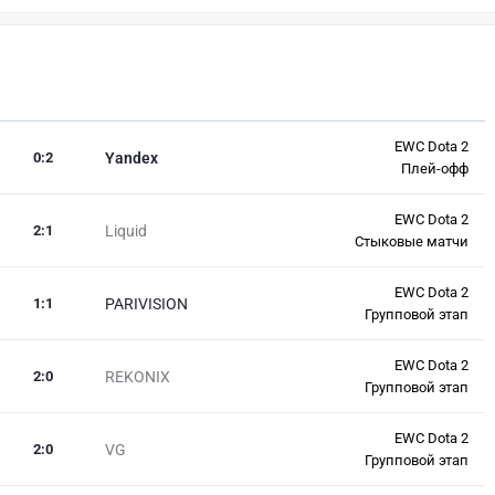
EWC Dota 2
0
:
2
Yandex
Плей-офф
EWC Dota 2
2
:
1
Liquid
Стыковые матчи
EWC Dota 2
1
:
1
PARIVISION
Групповой этап
EWC Dota 2
2
:
0
REKONIX
Групповой этап
EWC Dota 2
2
:
0
VG
Групповой этап