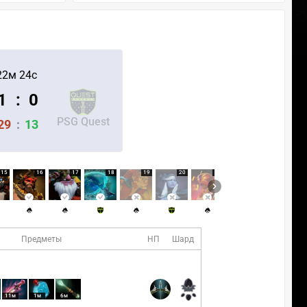
22м 24с
1
:
0
PSG Quest
29
:
13
15
16
17
18
19
20
21
22
23
Предметы
НП
Шард
11м
1м
6м