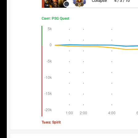
Collapse
4 / 3 / 10
27
14
Свет: PSG Quest
Тьма: Spirit