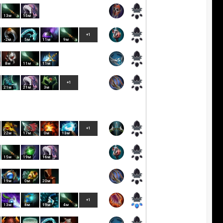
13м
15м
+1
-2м
5м
11м
9м
8м
11м
11м
+1
21м
21м
3м
+1
22м
17м
0м
13м
15м
19м
16м
19м
0м
20м
+1
13м
8м
19м
4м