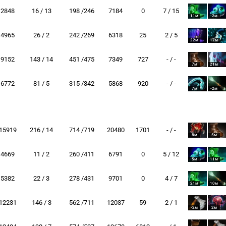
2848
16 / 13
198 /246
7184
0
7 / 15
11м
-2м
4965
26 / 2
242 /269
6318
25
2 / 5
22м
17м
9152
143 / 14
451 /475
7349
727
- / -
7м
21м
6772
81 / 5
315 /342
5868
920
- / -
7м
-2м
15919
216 / 14
714 /719
20480
1701
- / -
8м
5м
4669
11 / 2
260 /411
6791
0
5 / 12
5м
11м
5382
22 / 3
278 /431
9701
0
4 / 7
21м
10м
12231
146 / 3
562 /711
12037
59
2 / 1
-2м
2м