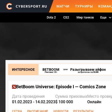
МАТЧИ
ТУРНИРЫ
КОМАН
Dota 2
CS2
Мир танков
Еще
ИНТЕРЕСНОЕ
BETBOOM
Разыгрываем айфон
Реклама 18+
за прогнозы на MLBB
BetBoom Universe: Episode I — Comics Zone
Дата проведения
Сумма призовых
Место прове
01.02.2023 - 14.02.2023
$ 100 000
Онлайн
СЕТКА
РАСПИСАНИЕ
НОВОСТИ
РЕЗУЛЬТАТЫ