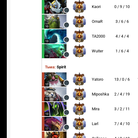
Kaori
0 / 9 / 10
64
9
OmaR
3 / 6 / 6
20
10
TA2000
4 / 4 / 4
67
13
Wuiter
1 / 6 / 4
256
11
Тьма:
Spirit
Yatoro
13 / 0 / 6
19
17
Miposhka
2 / 4 / 19
104
12
Mira
3 / 2 / 11
201
13
Larl
7 / 4 / 10
82
17