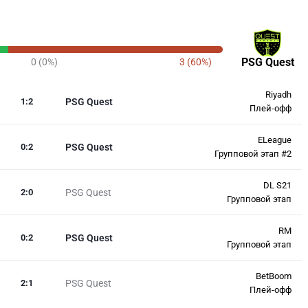
PSG Quest
0 (0%)
3 (60%)
Riyadh
1
:
2
PSG Quest
Плей-офф
ELeague
0
:
2
PSG Quest
Групповой этап #2
DL S21
2
:
0
PSG Quest
Групповой этап
RM
0
:
2
PSG Quest
Групповой этап
BetBoom
2
:
1
PSG Quest
Плей-офф