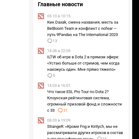
Главные новости
03.10 в 10:15
Кик Daxak, смена названия, месть за
BetBoom Team и конфликт с nofear —
путь 9Pandas на The International 2023
13
14.08 в 22:09
ILTW об игре в Dota 2 в прямом эфире:
«Устаю больше от стримов, чем когда
нахожусь один. Мне прямо тяжело»
5
14.03 в 16:01
Что такое ESL Pro Tour по Dota 2?
Клоунская рейтинговая система,
огромный призовой фонд и сложности
с 33
31
08.03 в 19:09
StrangeR: «Кроме Fng и Kiritych, мы не
рассматривали других игроков в состав
в это трансферное окно»