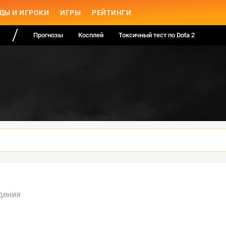
ДЫ И ИГРОКИ
ИГРЫ
РЕЙТИНГИ
Прогнозы
Косплей
Токсичный тест по Dota 2
дения