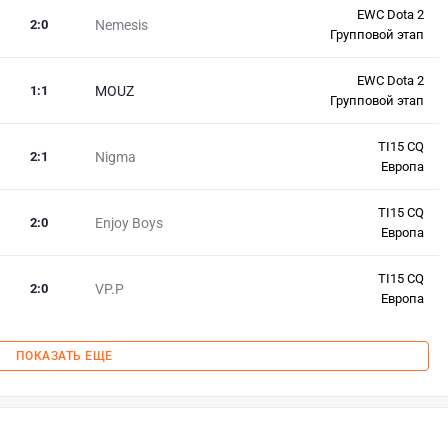
EWC Dota 2
2
:
0
Nemesis
Групповой этап
EWC Dota 2
1
:
1
MOUZ
Групповой этап
TI15 CQ
2
:
1
Nigma
Европа
TI15 CQ
2
:
0
Enjoy Boys
Европа
TI15 CQ
2
:
0
VP.P
Европа
ПОКАЗАТЬ ЕЩЕ