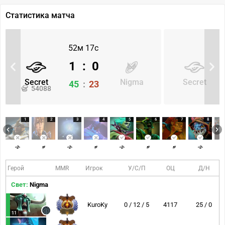
Статистика матча
52м 17с
1
:
0
Secret
Nigma
Secret
45
:
23
54088
1
2
3
4
5
6
7
8
Герой
MMR
Игрок
У/С/П
ОЦ
Д/Н
Свет:
Nigma
KuroKy
0 / 12 / 5
4117
25 / 0
11