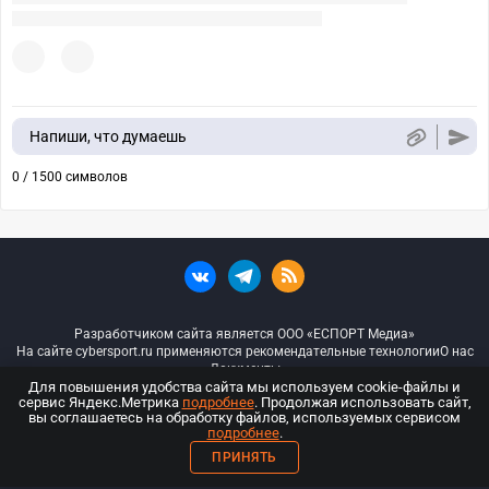
Напиши, что думаешь
0 / 1500 символов
Разработчиком сайта является ООО «ЕСПОРТ Медиа»
На сайте cybersport.ru применяются рекомендательные технологии
О нас
Документы
Для повышения удобства сайта мы используем cookie-файлы и
сервис Яндекс.Метрика
подробнее
. Продолжая использовать сайт,
© ООО «Киберспорт.ру» — Все права защищены
вы соглашаетесь на обработку файлов, используемых сервисом
подробнее
.
18+
ПРИНЯТЬ
ООО «Киберспорт.ру». Свидетельство о регистрации средств массовой