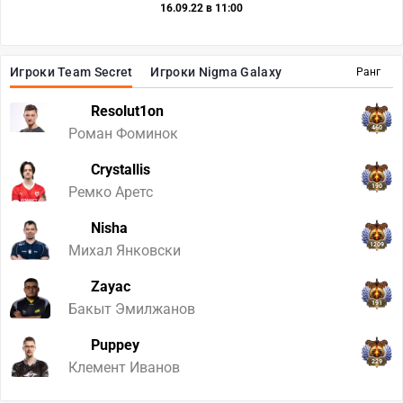
16.09.22 в 11:00
Игроки Team Secret
Игроки Nigma Galaxy
Ранг
Resolut1on
460
Роман Фоминок
Crystallis
190
Ремко Аретс
Nisha
1209
Михал Янковски
Zayac
191
Бакыт Эмилжанов
Puppey
229
Клемент Иванов