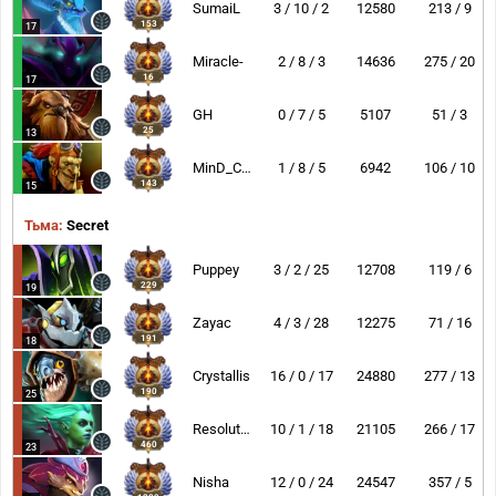
SumaiL
3 / 10 / 2
12580
213 / 9
153
17
Miracle-
2 / 8 / 3
14636
275 / 20
16
17
GH
0 / 7 / 5
5107
51 / 3
25
13
MinD_ContRoL
1 / 8 / 5
6942
106 / 10
143
15
Тьма:
Secret
Puppey
3 / 2 / 25
12708
119 / 6
229
19
Zayac
4 / 3 / 28
12275
71 / 16
191
18
Crystallis
16 / 0 / 17
24880
277 / 13
190
25
Resolut1on
10 / 1 / 18
21105
266 / 17
460
23
Nisha
12 / 0 / 24
24547
357 / 5