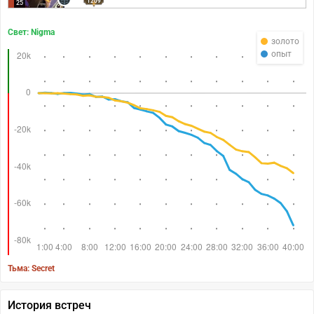
1209
25
Свет: Nigma
золото
опыт
Тьма: Secret
История встреч