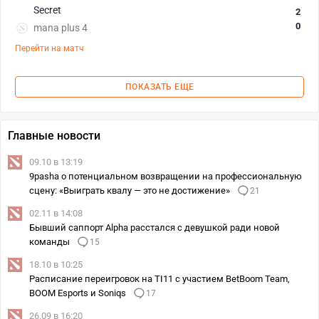
Secret
2
0
mana plus 4
Перейти на матч
ПОКАЗАТЬ ЕЩЕ
Главные новости
09.10 в 13:19
9pasha о потенциальном возвращении на профессиональную
сцену: «Выиграть квалу — это не достижение»
21
02.11 в 14:08
Бывший саппорт Alpha расстался с девушкой ради новой
команды
15
18.10 в 10:25
Расписание переигровок на TI11 с участием BetBoom Team,
BOOM Esports и Soniqs
17
26.09 в 16:20