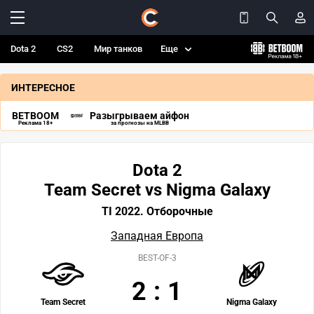
Dota 2
CS2
Мир танков
Еще
ИНТЕРЕСНОЕ
BETBOOM
Разыгрываем айфон
Реклама 18+
за прогнозы на MLBB
Dota 2
Team Secret vs Nigma Galaxy
TI 2022. Отборочные
Западная Европа
BEST-OF-3
2
:
1
Team Secret
Nigma Galaxy