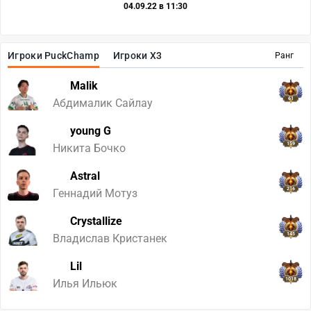
04.09.22 в 11:30
Игроки PuckChamp
Игроки X3
Ранг
Malik
61
Абдималик Сайлау
young G
159
Никита Бочко
Astral
216
Геннадий Мотуз
Crystallize
145
Владислав Кристанек
Lil
1018
Илья Ильюк