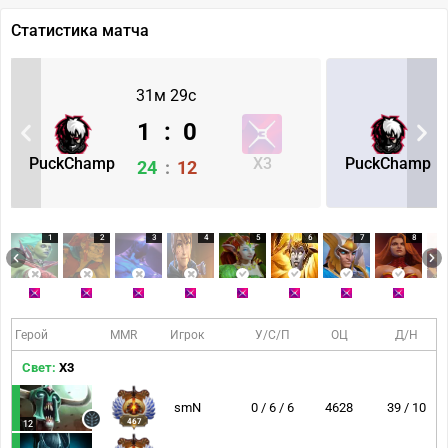
Статистика матча
31м 29с
1
:
0
PuckChamp
X3
PuckChamp
24
:
12
1
2
3
4
5
6
7
8
Герой
MMR
Игрок
У/С/П
ОЦ
Д/Н
Свет:
X3
smN
0 / 6 / 6
4628
39 / 10
467
12