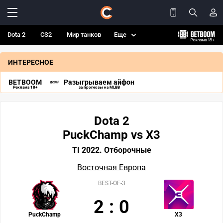
Dota 2
CS2
Мир танков
Еще
ИНТЕРЕСНОЕ
BETBOOM
Разыгрываем айфон
Реклама 18+
за прогнозы на MLBB
Dota 2
PuckChamp vs X3
TI 2022. Отборочные
Восточная Европа
BEST-OF-3
2
:
0
PuckChamp
X3