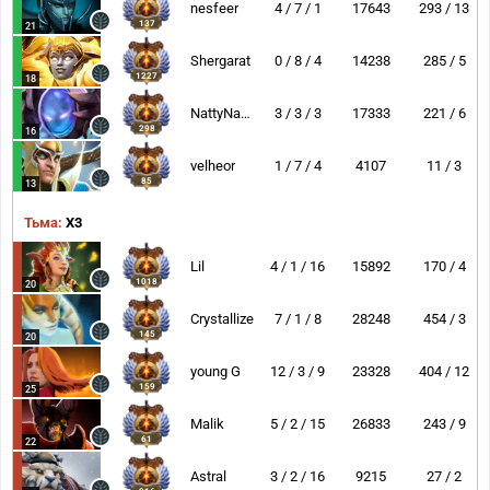
nesfeer
4 / 7 / 1
17643
293 / 13
137
21
Shergarat
0 / 8 / 4
14238
285 / 5
1227
18
NattyNarwhal
3 / 3 / 3
17333
221 / 6
298
16
velheor
1 / 7 / 4
4107
11 / 3
85
13
Тьма:
X3
Lil
4 / 1 / 16
15892
170 / 4
1018
20
Crystallize
7 / 1 / 8
28248
454 / 3
145
20
young G
12 / 3 / 9
23328
404 / 12
159
25
Malik
5 / 2 / 15
26833
243 / 9
61
22
Astral
3 / 2 / 16
9215
27 / 2