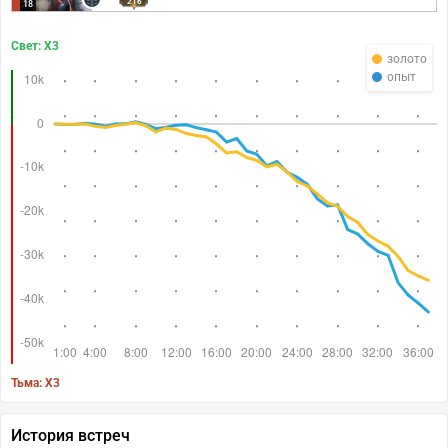
216
18
Свет: X3
золото
опыт
Тьма: X3
История встреч