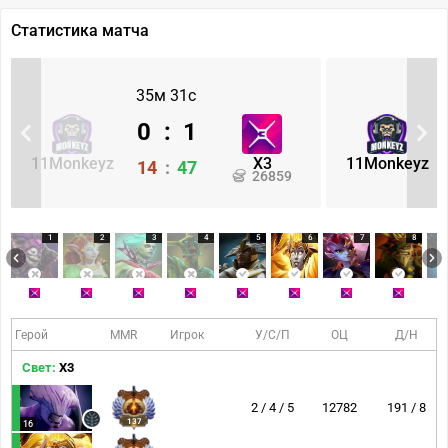
Статистика матча
35м 31с
0
:
1
11Monkeyz
X3
11Monkeyz
14
:
47
26859
1
2
3
4
5
6
7
8
Герой
MMR
Игрок
У/С/П
ОЦ
Д/Н
Свет:
X3
2 / 4 / 5
12782
191 / 8
137
16