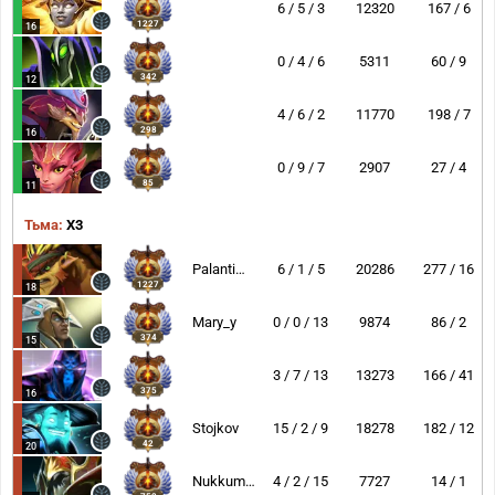
6 / 5 / 3
12320
167 / 6
1227
16
0 / 4 / 6
5311
60 / 9
342
12
4 / 6 / 2
11770
198 / 7
298
16
0 / 9 / 7
2907
27 / 4
85
11
Тьма:
X3
Palantimos
6 / 1 / 5
20286
277 / 16
1227
18
Mary_y
0 / 0 / 13
9874
86 / 2
374
15
3 / 7 / 13
13273
166 / 41
375
16
Stojkov
15 / 2 / 9
18278
182 / 12
42
20
Nukkumatti
4 / 2 / 15
7727
14 / 1