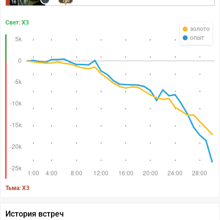
750
16
Свет: X3
золото
опыт
Тьма: X3
История встреч