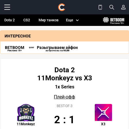
Dota 2
CS2
Мир танков
Еще
ИНТЕРЕСНОЕ
BETBOOM
Разыгрываем айфон
Реклама 18+
за прогнозы на MLBB
Dota 2
11Monkeyz vs X3
1x Series
Плей-офф
BEST-OF-3
2
:
1
11Monkeyz
X3