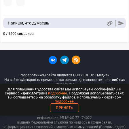
Напиши, что думаешь
0 / 1500 символов
Разработчиком сайта является ООО «ЕСПОРТ Медиа»
На сайте cybersport.ru применяются рекомендательные технологии
О нас
Документы
Для повышения удобства сайта мы используем cookie-файлы и
сервис Яндекс.Метрика
подробнее
. Продолжая использовать сайт,
© ООО «Киберспорт.ру» — Все права защищены
вы соглашаетесь на обработку файлов, используемых сервисом
подробнее
.
18+
ПРИНЯТЬ
ООО «Киберспорт.ру». Свидетельство о регистрации средств массовой
информации ЭЛ № ФС 77 - 74
022
выдано Федеральной службой по надзору в сфере связи,
информационных технологий и массовых коммуникаций (Роскомнадзор)