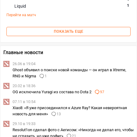
1
Liquid
Перейти на матч
ПОКАЗАТЬ ЕЩЕ
Главные новости
26.06 в 19:04
Ghost объявил о поиске новой команды — он играл в Xtreme,
RNG и Nigma
1
20.02 в 18:36
OG исключила Yuragi из состава по Dota 2
97
07.11 в 10:54
Xiao8: «Я уже присоединился к Azure Ray? Какая невероятная
новость для меня»
13
29.10 в 19:33
Resolut1on сделал фото с Аегисом: «Никогда не делал его, чтобы
не сглазить, но уже пофиг»
21