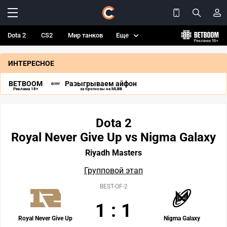
Dota 2
CS2
Мир танков
Еще
ИНТЕРЕСНОЕ
BETBOOM
Разыгрываем айфон
Реклама 18+
за прогнозы на MLBB
Dota 2
Royal Never Give Up vs Nigma Galaxy
Riyadh Masters
Групповой этап
BEST-OF-2
1
:
1
Royal Never Give Up
Nigma Galaxy