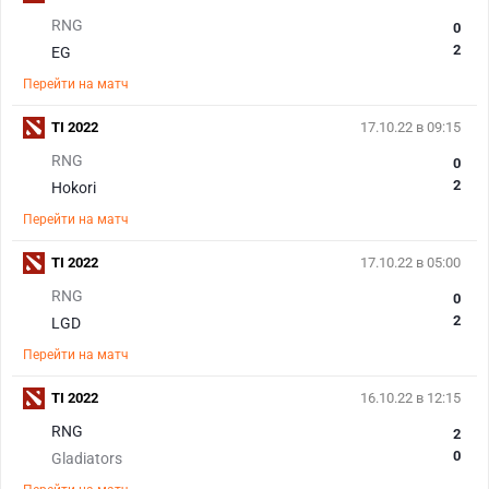
RNG
0
2
EG
Перейти на матч
TI 2022
17.10.22 в 09:15
RNG
0
2
Hokori
Перейти на матч
TI 2022
17.10.22 в 05:00
RNG
0
2
LGD
Перейти на матч
TI 2022
16.10.22 в 12:15
RNG
2
0
Gladiators