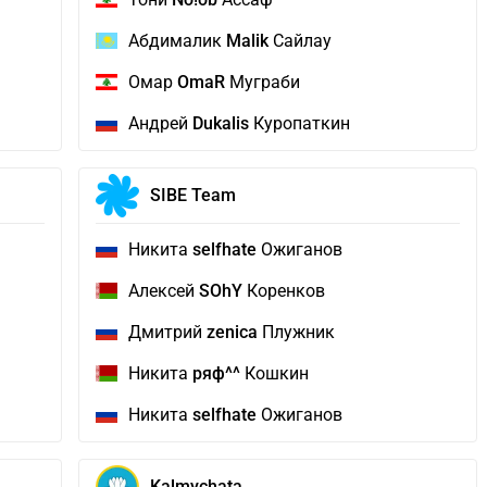
Абдималик
Malik
Сайлау
Омар
OmaR
Муграби
Андрей
Dukalis
Куропаткин
SIBE Team
Никита
selfhate
Ожиганов
Алексей
SOhY
Коренков
Дмитрий
zenica
Плужник
Никита
ряф^^
Кошкин
Никита
selfhate
Ожиганов
Kalmychata