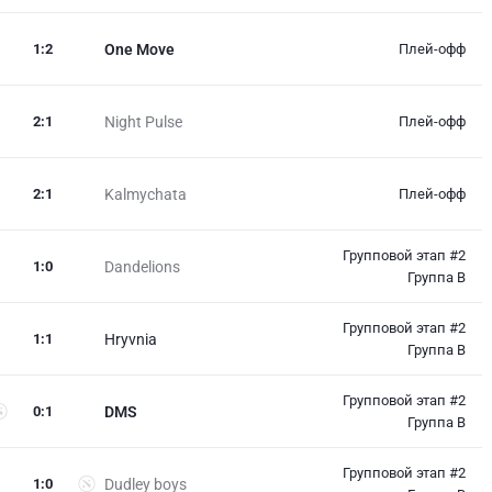
1
:
2
One Move
Плей-офф
2
:
1
Night Pulse
Плей-офф
2
:
1
Kalmychata
Плей-офф
Групповой этап #2
1
:
0
Dandelions
Группа B
Групповой этап #2
1
:
1
Hryvnia
Группа B
Групповой этап #2
0
:
1
DMS
Группа B
Групповой этап #2
1
:
0
Dudley boys