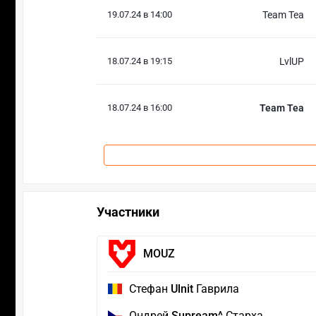
19.07.24 в 14:00
Team Tea
18.07.24 в 19:15
LvlUP
18.07.24 в 16:00
Team Tea
Участники
MOUZ
Стефан
Ulnit
Гаврила
Ондрей
Supream^
Старха