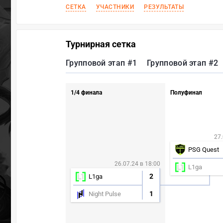
СЕТКА
УЧАСТНИКИ
РЕЗУЛЬТАТЫ
Турнирная сетка
Групповой этап #1
Групповой этап #2
1/4 финала
Полуфинал
27.
PSG Quest
26.07.24 в 18:00
L1ga
2
L1ga
1
Night Pulse