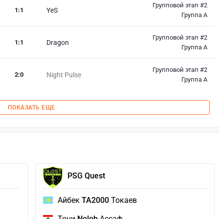
Групповой этап #2
1
:
1
YeS
Группа A
Групповой этап #2
1
:
1
Dragon
Группа A
Групповой этап #2
2
:
0
Night Pulse
Группа A
ПОКАЗАТЬ ЕЩЕ
PSG Quest
Айбек
TA2000
Токаев
Тони
No!ob
Ассаф