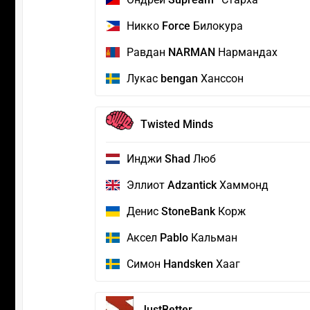
Никко
Force
Билокура
Равдан
NARMAN
Нармандах
Лукас
bengan
Ханссон
Twisted Minds
Инджи
Shad
Люб
Эллиот
Adzantick
Хаммонд
Денис
StoneBank
Корж
Аксел
Pablo
Кальман
Симон
Handsken
Хааг
JustBetter