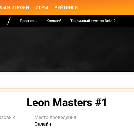
ДЫ И ИГРОКИ
ИГРЫ
РЕЙТИНГИ
Прогнозы
Косплей
Токсичный тест по Dota 2
Leon Masters #1
изовых
Место проведения
Онлайн