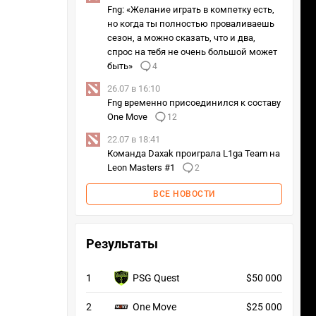
Fng: «Желание играть в компетку есть,
но когда ты полностью проваливаешь
сезон, а можно сказать, что и два,
спрос на тебя не очень большой может
быть»
4
26.07 в 16:10
Fng временно присоединился к составу
One Move
12
22.07 в 18:41
Команда Daxak проиграла L1ga Team на
Leon Masters #1
2
ВСЕ НОВОСТИ
Результаты
1
PSG Quest
$50 000
2
One Move
$25 000