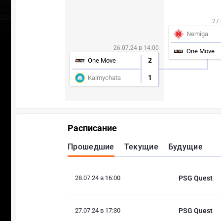
27.
Nemiga
26.07.24 в 14:00
One Move
2
One Move
1
Kalmychata
Расписание
Прошедшие
Текущие
Будущие
28.07.24 в 16:00
PSG Quest
27.07.24 в 17:30
PSG Quest