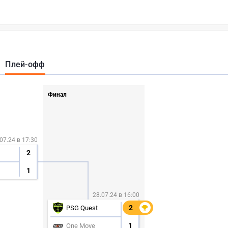
Плей-офф
Финал
07.24 в 17:30
2
1
28.07.24 в 16:00
2
2
PSG Quest
1
One Move