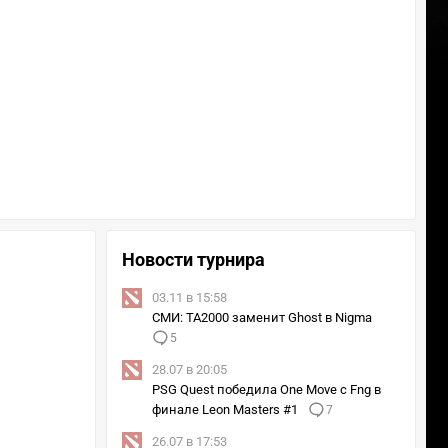
Новости турнира
03.11 в 15:58
СМИ: TA2000 заменит Ghost в Nigma
5
28.07 в 20:05
PSG Quest победила One Move с Fng в
финале Leon Masters #1
7
26.07 в 17:53