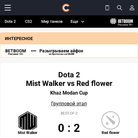
Dota 2
CS2
Мир танков
Еще
ИНТЕРЕСНОЕ
BETBOOM
Разыгрываем айфон
Реклама 18+
за прогнозы на MLBB
Dota 2
Mist Walker vs Red flower
Khaz Modan Cup
Групповой этап
BEST-OF-2
0
:
2
Mist Walker
Red flower