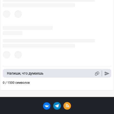
Напиши, что думаешь
0 / 1500 символов