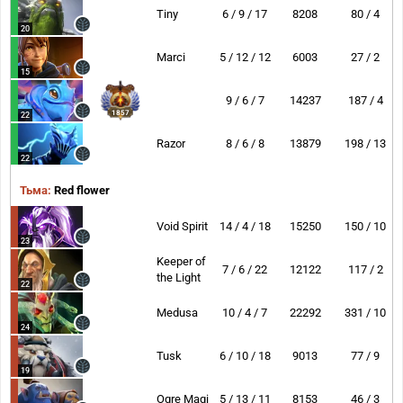
Tiny
6 / 9 / 17
8208
80 / 4
20
Marci
5 / 12 / 12
6003
27 / 2
15
9 / 6 / 7
14237
187 / 4
1857
22
Razor
8 / 6 / 8
13879
198 / 13
22
Тьма:
Red flower
Void Spirit
14 / 4 / 18
15250
150 / 10
23
Keeper of
7 / 6 / 22
12122
117 / 2
the Light
22
Medusa
10 / 4 / 7
22292
331 / 10
24
Tusk
6 / 10 / 18
9013
77 / 9
19
Ogre Magi
5 / 13 / 11
8153
46 / 3