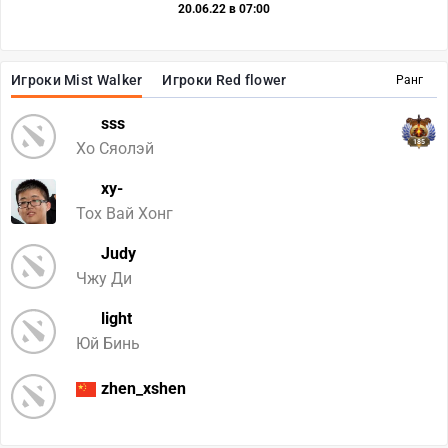
20.06.22 в 07:00
Игроки Mist Walker
Игроки Red flower
Ранг
sss
185
Хо Сяолэй
xy-
Тох Вай Хонг
Judy
Чжу Ди
light
Юй Бинь
zhen_xshen