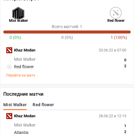
Mist Walker
Red flower
Всего матчей: 1
0 (0%)
0 (0%)
1 (100%)
Khaz Modan
20.06.22 в 07:00
Mist Walker
0
2
Red flower
Перейти на матч
Последние матчи
Mist Walker
Red flower
Khaz Modan
28.06.22 в 12:15
Mist Walker
1
2
Atlantis