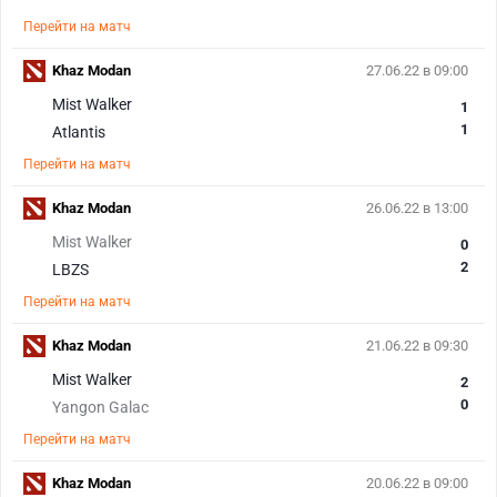
Перейти на матч
Khaz Modan
27.06.22 в 09:00
Mist Walker
1
1
Atlantis
Перейти на матч
Khaz Modan
26.06.22 в 13:00
Mist Walker
0
2
LBZS
Перейти на матч
Khaz Modan
21.06.22 в 09:30
Mist Walker
2
0
Yangon Galac
Перейти на матч
Khaz Modan
20.06.22 в 09:00