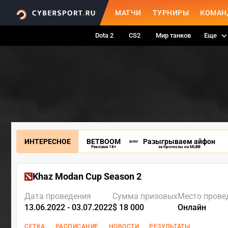
МАТЧИ
ТУРНИРЫ
КОМАН
Dota 2
CS2
Мир танков
Еще
ИНТЕРЕСНОЕ
BETBOOM
Разыгрываем айфон
Реклама 18+
за прогнозы на MLBB
Khaz Modan Cup Season 2
Дата проведения
Сумма призовых
Место прове
13.06.2022 - 03.07.2022
$ 18 000
Онлайн
СЕТКА
РАСПИСАНИЕ
НОВОСТИ
РЕЗУЛЬТАТЫ