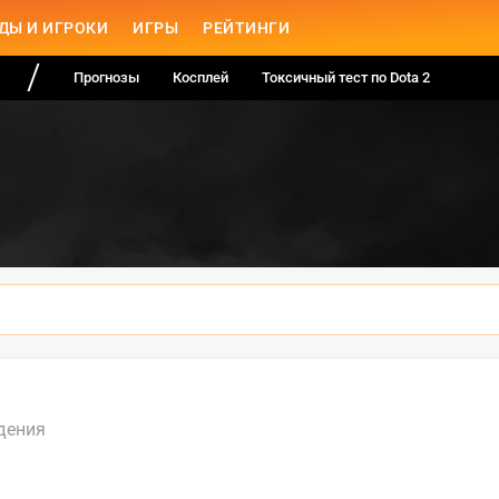
ДЫ И ИГРОКИ
ИГРЫ
РЕЙТИНГИ
Прогнозы
Косплей
Токсичный тест по Dota 2
дения