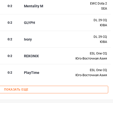
EWC Dota 2
0
:
2
Mentality M
SEA
DL 29 CQ
0
:
2
GLYPH
ЮВА
DL 29 CQ
0
:
2
Ivory
ЮВА
ESL One CQ
0
:
2
REKONIX
Юго-Восточная Азия
ESL One CQ
0
:
2
PlayTime
Юго-Восточная Азия
ПОКАЗАТЬ ЕЩЕ