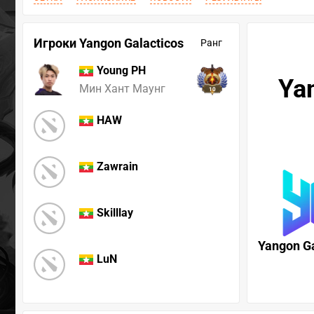
Игроки Yangon Galacticos
Ранг
Young PH
Ya
Мин Хант Маунг
10
HAW
Zawrain
Skilllay
Yangon Ga
LuN