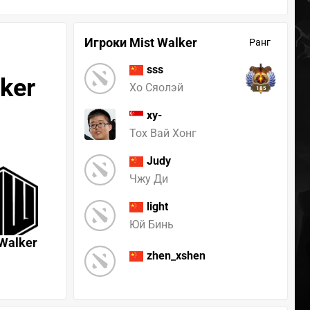
Игроки Mist Walker
Ранг
sss
ker
Хо Сяолэй
185
xy-
Тох Вай Хонг
Judy
Чжу Ди
light
Юй Бинь
 Walker
zhen_xshen