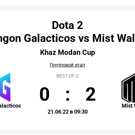
Dota 2
ngon Galacticos vs Mist Wal
Khaz Modan Cup
Групповой этап
BEST-OF-2
0
:
2
lacticos
Mist
21.06.22 в 09:30