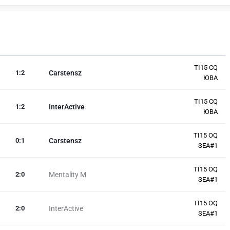
TI15 CQ
1
:
2
Carstensz
ЮВА
TI15 CQ
1
:
2
InterActive
ЮВА
TI15 OQ
0
:
1
Carstensz
SEA#1
TI15 OQ
2
:
0
Mentality M
SEA#1
TI15 OQ
2
:
0
InterActive
SEA#1