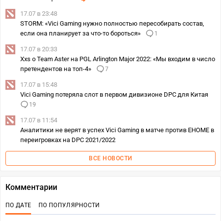
17.07 в 23:48
STORM: «Vici Gaming нужно полностью пересобирать состав,
если она планирует за что-то бороться»
1
17.07 в 20:33
Xxs о Team Aster на PGL Arlington Major 2022: «Мы входим в число
претендентов на топ-4»
7
17.07 в 15:48
Vici Gaming потеряла слот в первом дивизионе DPC для Китая
19
17.07 в 11:54
Аналитики не верят в успех Vici Gaming в матче против EHOME в
переигровках на DPC 2021/2022
ВСЕ НОВОСТИ
Комментарии
ПО ДАТЕ
ПО ПОПУЛЯРНОСТИ