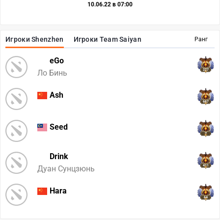
10.06.22 в 07:00
Игроки Shenzhen
Игроки Team Saiyan
Ранг
eGo
227
Ло Бинь
Ash
667
Seed
7
Drink
411
Дуан Сунцзюнь
Hara
64