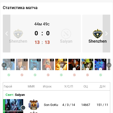
Статистика матча
44м 49с
0
:
0
Shenzhen
Saiyan
Shenzhen
13
:
13
1
2
3
4
5
6
7
8
Герой
MMR
Игрок
У/С/П
ОЦ
Д/Н
Свет:
Saiyan
Son GoKu
4 / 3 / 14
14667
151 / 11
936
21