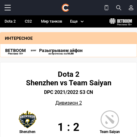
Dota 2
CS2
Мир танков
Еще
ИНТЕРЕСНОЕ
BETBOOM
Разыгрываем айфон
Реклама 18+
за прогнозы на MLBB
Dota 2
Shenzhen vs Team Saiyan
DPC 2021/2022 S3 CN
Дивизион 2
1
:
2
Shenzhen
Team Saiyan