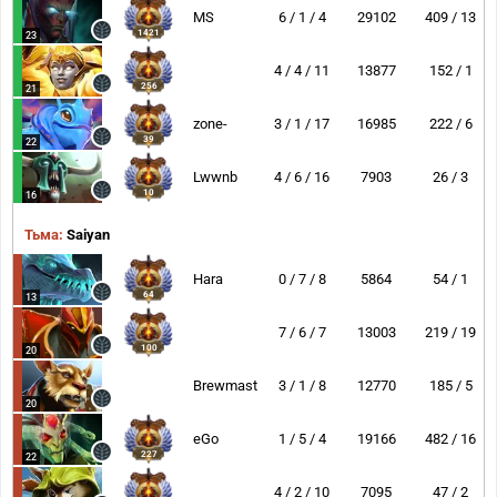
MS
6 / 1 / 4
29102
409 / 13
1421
23
4 / 4 / 11
13877
152 / 1
256
21
zone-
3 / 1 / 17
16985
222 / 6
39
22
Lwwnb
4 / 6 / 16
7903
26 / 3
10
16
Тьма:
Saiyan
Hara
0 / 7 / 8
5864
54 / 1
64
13
7 / 6 / 7
13003
219 / 19
100
20
Brewmaster
3 / 1 / 8
12770
185 / 5
20
eGo
1 / 5 / 4
19166
482 / 16
227
22
4 / 2 / 10
7095
47 / 2