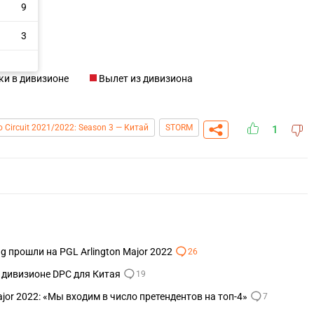
9
3
ки в дивизионе
Вылет из дивизиона
o Circuit 2021/2022: Season 3 — Китай
STORM
1
g прошли на PGL Arlington Major 2022
26
м дивизионе DPC для Китая
19
Major 2022: «Мы входим в число претендентов на топ-4»
7