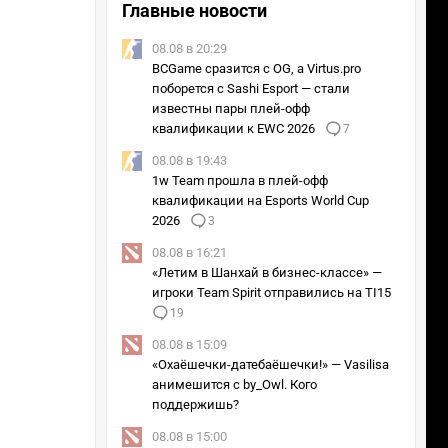
Главные новости
08.08 в 20:29
BCGame сразится с OG, а Virtus.pro
поборется с Sashi Esport — стали
известны пары плей-офф
квалификации к EWC 2026
7
08.08 в 19:43
1w Team прошла в плей-офф
квалификации на Esports World Cup
2026
3
08.08 в 16:21
«Летим в Шанхай в бизнес-классе» —
игроки Team Spirit отправились на TI15
19
08.08 в 15:09
«Охаёшечки-датебаёшечки!» — Vasilisa
анимешится с by_Owl. Кого
поддержишь?
08.08 в 15:00