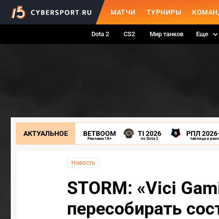
МАТЧИ
ТУРНИРЫ
КОМАН
Dota 2
CS2
Мир танков
Еще
АКТУАЛЬНОЕ
BETBOOM
TI 2026
РПЛ 2026
Реклама 18+
по Dota 2
таблица и рас
Новость
STORM: «Vici Gam
пересобирать сост