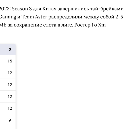
022: Season 3 для Китая завершились тай-брейками
Gaming
и
Team Aster
распределили между собой 2-5
ME
за сохранение слота в лиге. Ростер Го
Xm
О
15
12
12
12
СКАЧАТЬ НА
СК
ЙТИ
ВЫБРАТЬ
ANDROID
12
9