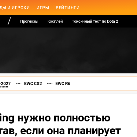
ДЫ И ИГРОКИ
ИГРЫ
РЕЙТИНГИ
Прогнозы
Косплей
Токсичный тест по Dota 2
-2027
EWC CS2
EWC R6
писание
ing нужно полностью
ав, если она планирует