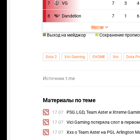
7
VG
7
3
4
8
Dandelion
7
1
6
Матчи
Выход на мейджор
Сохранение пропис
Dota 2
Vici Gaming
EHOME
Xm
Dota Pr
Источник
t.me
Материалы по теме
17.07
PSG.LGD, Team Aster и Xtreme Gamin
17.07
Vici Gaming потеряла слот в перво
17.07
Xxs о Team Aster на PGL Arlington 