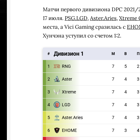
Матчи первого дивизиона DPC 2021/2
17 июля.
PSG.LGD
,
Aster.Aries
,
Xtreme 
места, а Vici Gaming сразилась с
EHO
Хунчэна уступил со счетом 1:2.
Дивизион 1
#
M
В
П
1
RNG
7
5
2
2
Aster
7
4
3
3
Xtreme
7
4
3
4
LGD
7
4
3
ПЕРЕ
5
Aster.Aries
7
4
3
6
EHOME
7
3
4