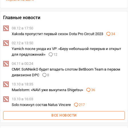
Главные новости
08.12 в 17:50
Xakoda пропустит первый сезон Dota Pro Circuit 2023
34
02.12 в 13:50
Yamich после ухода из VP: «Беру небольшой перерыв и открыт
для предложений»
12
04.11 в 00:24
СМИ: SoNNeikO будет владеть слотом BetBoom Team в первом
дивизионе DPC
8
13.10 в 18:35
Maelstorm: «NAVI уже выкупила Shigetsu»
36
13.10 в 16:03
Solo покинул состав Natus Vincere
217
ВСЕ НОВОСТИ