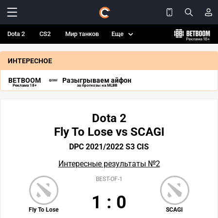
Dota 2
CS2
Мир танков
Еще
ИНТЕРЕСНОЕ
BETBOOM
Разыгрываем айфон
Реклама 18+
за прогнозы на MLBB
Dota 2
Fly To Lose vs SCAGI
DPC 2021/2022 S3 CIS
Интересные результаты №2
BEST-OF-1
1
:
0
Fly To Lose
SCAGI