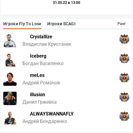
31.05.22 в 13:00
Игроки Fly To Lose
Игроки SCAGI
Ранг
Crystallize
179
Владислав Кристанек
Iceberg
2448
Богдан Василенко
meLes
307
Андрей Романов
illusion
2809
Данил Гржевка
ALWAYSWANNAFLY
783
Андрей Бондаренко