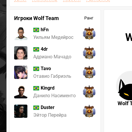
Игроки Wolf Team
Ранг
hFn
W
Уильям Медейрос
17
4dr
Адриано Мачадо
504
Tavo
Отавио Габриэль
1982
Kingrd
Данило Насименто
737
Wolf 
Duster
Эйтор Перейра
214