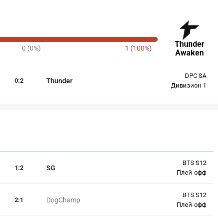
Thunder
0 (0%)
1 (100%)
Awaken
DPC SA
0
:
2
Thunder
Дивизион 1
BTS S12
1
:
2
SG
Плей-офф
BTS S12
2
:
1
DogChamp
Плей-офф