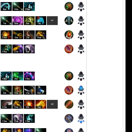
8м
14м
22м
+1
7м
18м
5м
1м
23м
-2м
7м
19м
19м
17м
5м
18м
9м
19м
3м
10м
-2м
8м
+2
22м
15м
0м
9м
15м
15м
15м