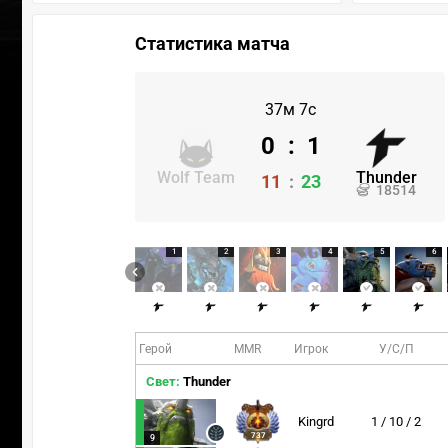
Статистика матча
37м 7с
0
:
1
Wolf Team
Thunder
11
:
23
18514
1
2
3
4
5
6
Герой
MMR
Игрок
У/С/П
Свет:
Thunder
Kingrd
1 / 10 / 2
737
9