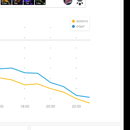
23м
9м
7м
14м
золото
опыт