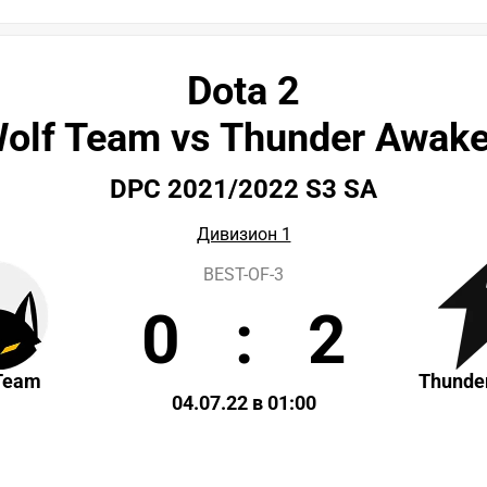
Dota 2
olf Team vs Thunder Awak
DPC 2021/2022 S3 SA
Дивизион 1
BEST-OF-3
0
:
2
Team
Thunde
04.07.22 в 01:00