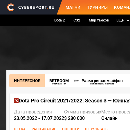
МАТЧИ
ТУРНИРЫ
КОМАН
Dota 2
CS2
Мир танков
Еще
ИНТЕРЕСНОЕ
BETBOOM
Разыгрываем айфон
Реклама 18+
за прогнозы на MLBB
Dota Pro Circuit 2021/2022: Season 3 — Южн
Дата проведения
Сумма призовых
Место прове
23.05.2022 - 17.07.2022
$ 280 000
Онлайн
СЕТКА
РАСПИСАНИЕ
НОВОСТИ
РЕЗУЛЬТАТЫ