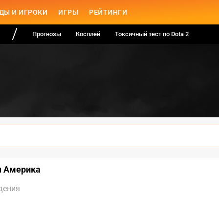
ДЫ И ИГРОКИ
ИГРЫ
РЕЙТИНГИ
Прогнозы
Косплей
Токсичный тест по Dota 2
ая Америка
дения