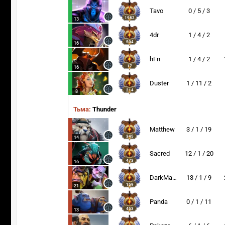
Tavo
0 / 5 / 3
1982
13
4dr
1 / 4 / 2
504
16
hFn
1 / 4 / 2
17
16
Duster
1 / 11 / 2
214
8
Тьма:
Thunder
Matthew
3 / 1 / 19
345
14
Sacred
12 / 1 / 20
473
16
DarkMago
13 / 1 / 9
159
21
Panda
0 / 1 / 11
453
13