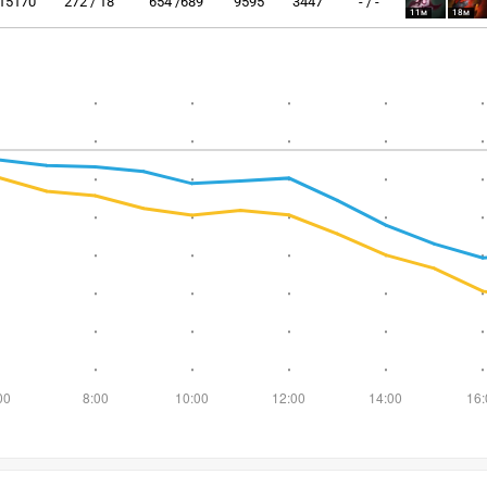
15170
272 / 18
654 /689
9595
3447
- / -
11м
18м