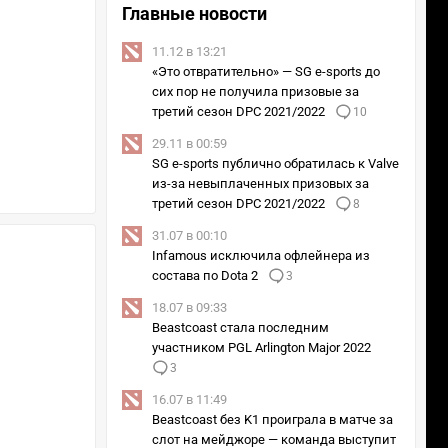
Главные новости
11.12 в 13:21
«Это отвратительно» — SG e-sports до
сих пор не получила призовые за
третий сезон DPC 2021/2022
10
29.11 в 00:59
SG e-sports публично обратилась к Valve
из-за невыплаченных призовых за
третий сезон DPC 2021/2022
8
31.07 в 00:10
Infamous исключила офлейнера из
состава по Dota 2
3
18.07 в 09:33
Beastcoast стала последним
участником PGL Arlington Major 2022
3
16.07 в 11:49
Beastcoast без K1 проиграла в матче за
слот на мейджоре — команда выступит