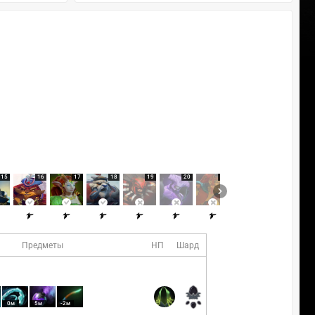
15
16
17
18
19
20
21
22
23
Предметы
НП
Шард
0м
5м
-2м