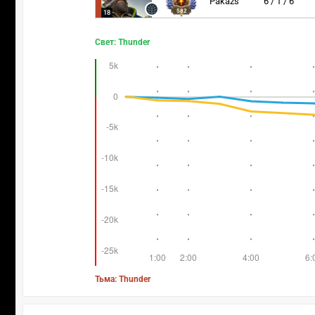
Pakazs
6 / 1 / 6
582
18
Свет: Thunder
Тьма: Thunder