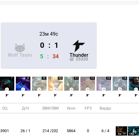
23м 49с
0
:
1
Wolf Team
Thunder
5
:
34
25320
7
8
9
10
11
12
13
14
ОЦ
Д/Н
ЗВМ/ОВМ
Урон
УРЗ
Варды
3901
26 / 1
214 /232
5864
0
6 / 4
4м
18м