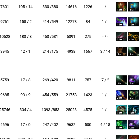
7601
105 / 14
330 /380
14616
1226
- / -
13м
6м
9761
158 / 2
414 /549
12278
84
1 / -
15м
10м
10528
183 / 8
453 /531
5391
275
- / -
11м
-2м
3945
42 / 1
214 /175
4938
1667
3 / 14
8м
9м
5759
17 / 3
269 /420
8811
757
7 / 2
3м
9м
9685
93 / 9
454 /559
21758
1423
1 / -
20м
3м
25746
304 / 4
1093 /853
25023
4575
1 / -
18м
12м
4696
17 / 0
247 /402
9632
500
4 / 18
14м
-2м