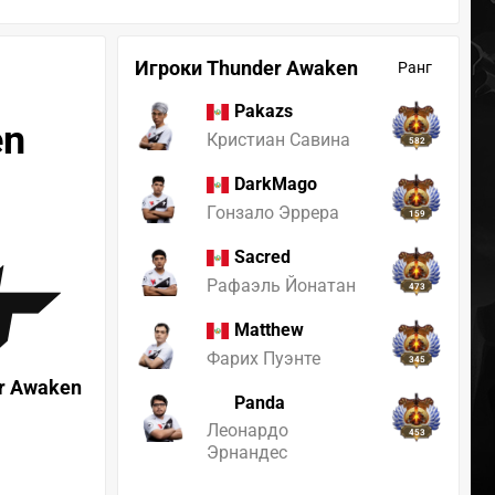
Игроки Thunder Awaken
Ранг
Pakazs
en
Кристиан Савина
582
DarkMago
Гонзало Эррера
159
Sacred
Рафаэль Йонатан
473
Matthew
Фарих Пуэнте
345
r Awaken
Panda
Леонардо
453
Эрнандес