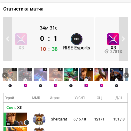
Статистика матча
34м 31с
0
:
1
X3
RISE Esports
X3
10
:
38
27813
1
2
3
4
5
6
7
8
Герой
MMR
Игрок
У/С/П
ОЦ
Д/Н
Свет:
X3
Shergarat
6 / 6 / 8
12171
151 / 8
1227
18