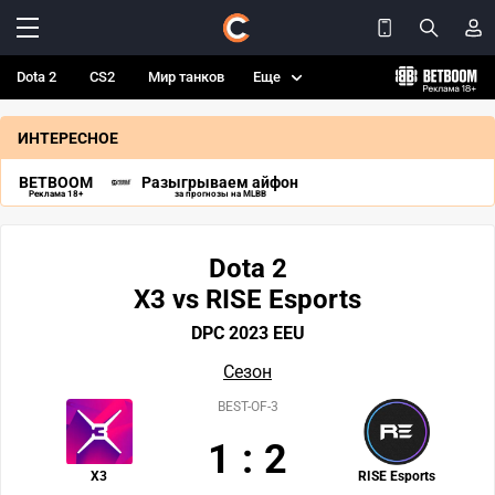
Dota 2
CS2
Мир танков
Еще
ИНТЕРЕСНОЕ
BETBOOM
Разыгрываем айфон
Реклама 18+
за прогнозы на MLBB
Dota 2
X3 vs RISE Esports
DPC 2023 EEU
Сезон
BEST-OF-3
1
:
2
X3
RISE Esports