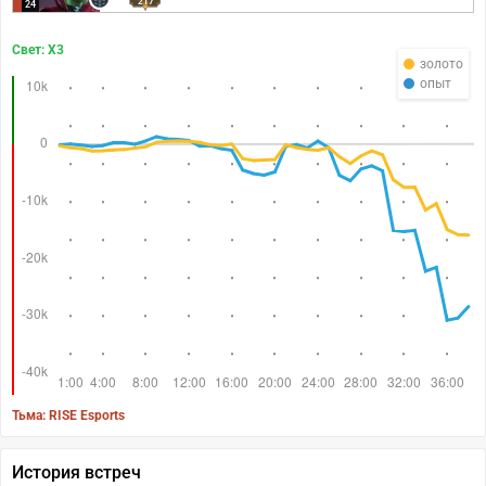
217
24
Свет: X3
золото
опыт
Тьма: RISE Esports
История встреч