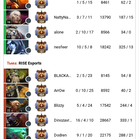
1 / 5 / 15
8461
62 / 2
342
17
NattyNarwhal
3 / 7 / 11
13790
187 / 15
298
19
alone
2 / 10 / 17
8566
34 / 0
150
17
nesfeer
10 / 5 / 8
18242
325 / 13
137
20
Тьма:
RISE Esports
BLACKARXANGEL
2 / 5 / 23
8145
54 / 8
4556
18
ArrOw
0 / 10 / 25
8592
40 / 2
454
19
Blizzy
5 / 4 / 24
17542
244 / 4
418
22
Dinozavrik
16 / 4 / 10
28667
333 / 1
205
25
Dodren
9 / 1 / 20
22175
288 / 21