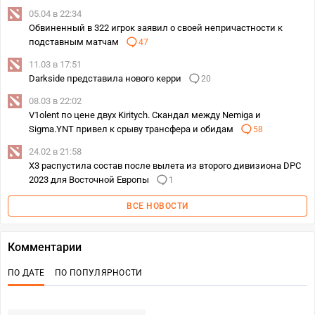
05.04 в 22:34
Обвиненный в 322 игрок заявил о своей непричастности к
подставным матчам
47
11.03 в 17:51
Darkside представила нового керри
20
08.03 в 22:02
V1olent по цене двух Kiritych. Скандал между Nemiga и
Sigma.YNT привел к срыву трансфера и обидам
58
24.02 в 21:58
X3 распустила состав после вылета из второго дивизиона DPC
2023 для Восточной Европы
1
ВСЕ НОВОСТИ
Комментарии
ПО ДАТЕ
ПО ПОПУЛЯРНОСТИ