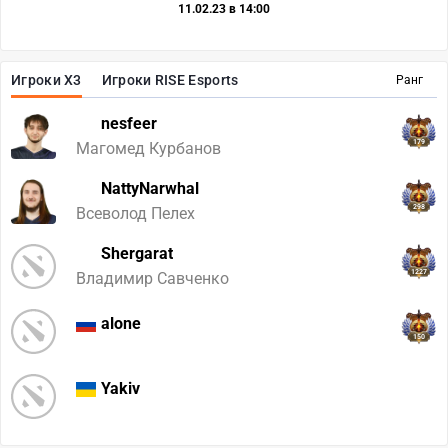
11.02.23 в 14:00
Игроки X3
Игроки RISE Esports
Ранг
nesfeer
179
Магомед Курбанов
NattyNarwhal
298
Всеволод Пелех
Shergarat
1227
Владимир Савченко
alone
150
Yakiv