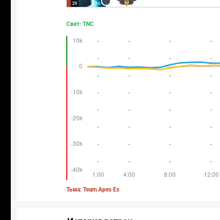
33
29
Свет: TNC
Тьма: Team Apes Es