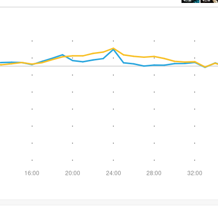
47м
42м