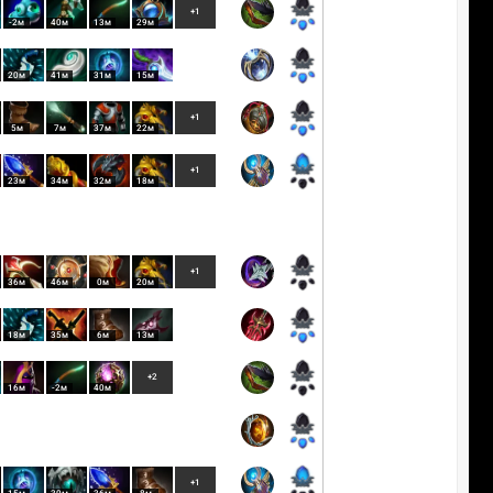
+1
-2м
40м
13м
29м
20м
41м
31м
15м
+1
5м
7м
37м
22м
+1
23м
34м
32м
18м
+1
36м
46м
0м
20м
18м
35м
6м
13м
+2
16м
-2м
40м
+1