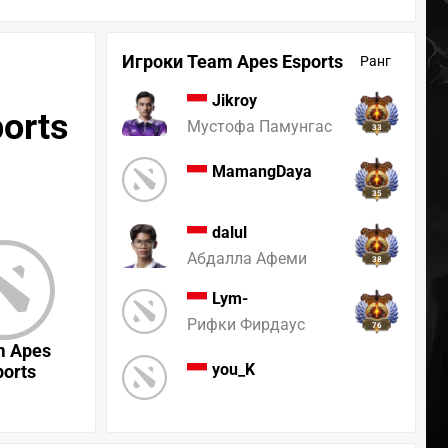
Игроки Team Apes Esports
Ранг
Jikroy
orts
Мустофа Памунгас
33
MamangDaya
35
dalul
Абдалла Афеми
38
Lym-
Рифки Фирдаус
76
m Apes
you_K
ports