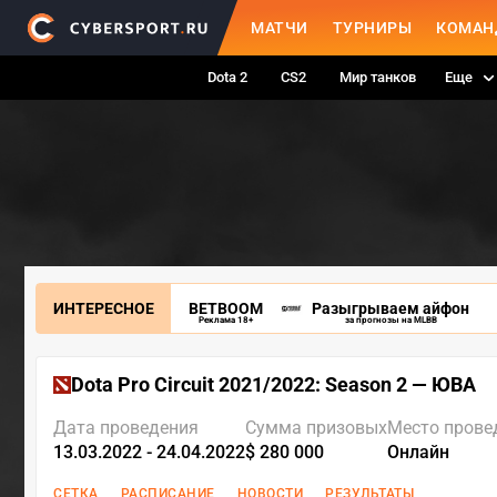
МАТЧИ
ТУРНИРЫ
КОМАН
Dota 2
CS2
Мир танков
Еще
ИНТЕРЕСНОЕ
BETBOOM
Разыгрываем айфон
Реклама 18+
за прогнозы на MLBB
Dota Pro Circuit 2021/2022: Season 2 — ЮВА
Дата проведения
Сумма призовых
Место прове
13.03.2022 - 24.04.2022
$ 280 000
Онлайн
СЕТКА
РАСПИСАНИЕ
НОВОСТИ
РЕЗУЛЬТАТЫ