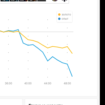
15м
30м
36м
8м
золото
опыт