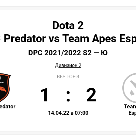
Dota 2
 Predator vs Team Apes Esp
DPC 2021/2022 S2 — Ю
Дивизион 2
BEST-OF-3
1
:
2
edator
Tea
14.04.22 в 07:00
Es