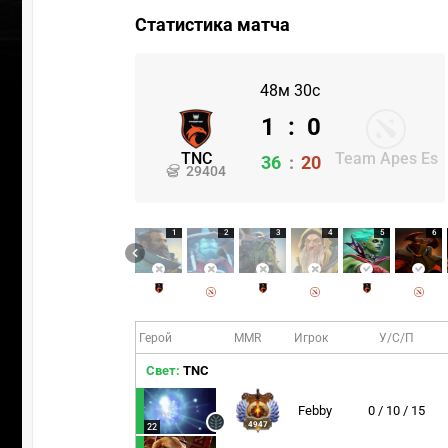
Статистика матча
48м 30с
1
:
0
TNC
Team Apes Es
36
:
20
29404
1
2
3
4
5
6
Герой
MMR
Игрок
У/С/П
Свет:
TNC
Febby
0 / 10 / 15
4947
22