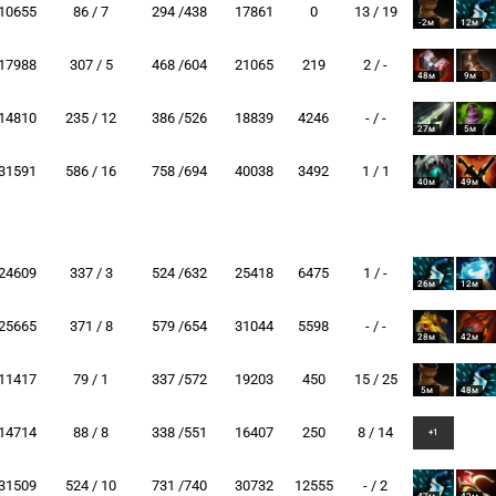
10655
86 / 7
294 /438
17861
0
13 / 19
-2м
12м
17988
307 / 5
468 /604
21065
219
2 / -
48м
9м
14810
235 / 12
386 /526
18839
4246
- / -
27м
5м
31591
586 / 16
758 /694
40038
3492
1 / 1
40м
49м
24609
337 / 3
524 /632
25418
6475
1 / -
26м
12м
25665
371 / 8
579 /654
31044
5598
- / -
28м
42м
11417
79 / 1
337 /572
19203
450
15 / 25
5м
48м
14714
88 / 8
338 /551
16407
250
8 / 14
+1
31509
524 / 10
731 /740
30732
12555
- / 2