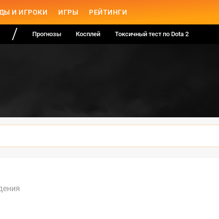
ДЫ И ИГРОКИ
ИГРЫ
РЕЙТИНГИ
Прогнозы
Косплей
Токсичный тест по Dota 2
дения