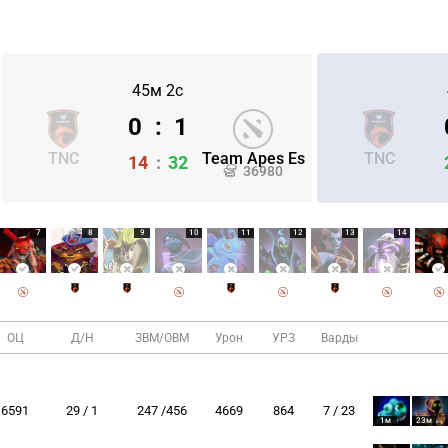
45м 2с
0
:
1
TNC
Team Apes Es
TNC
14
:
32
36980
7
8
9
10
11
12
13
14
ОЦ
Д/Н
ЗВМ/ОВМ
Урон
УРЗ
Варды
6591
29 / 1
247 /456
4669
864
7 / 23
1м
23м