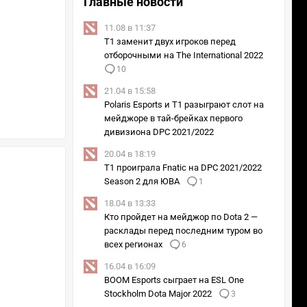
Главные новости
11.08 в 11:37
T1 заменит двух игроков перед
отборочными на The International 2022
10
21.04 в 15:58
Polaris Esports и T1 разыграют слот на
мейджоре в тай-брейках первого
дивизиона DPC 2021/2022
20.04 в 18:19
T1 проиграла Fnatic на DPC 2021/2022
Season 2 для ЮВА
1
18.04 в 13:33
Кто пройдет на мейджор по Dota 2 —
расклады перед последним туром во
всех регионах
6
16.04 в 16:09
BOOM Esports сыграет на ESL One
Stockholm Dota Major 2022
3