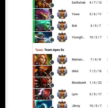
Earthshaker
4 / 7 / 12
22
Yowe
5 / 6 / 11
66
26
Bok
3 / 5 / 7
186
23
YoungGodLevi
10 / 2 / 7
62
27
Тьма:
Team Apes Es
MamangDaya
7 / 4 / 8
35
26
dalul
7 / 2 / 16
38
27
Bloodseeker
1 / 6 / 22
24
Lym-
5 / 5 / 17
76
24
Jikroy
10 / 5 / 7