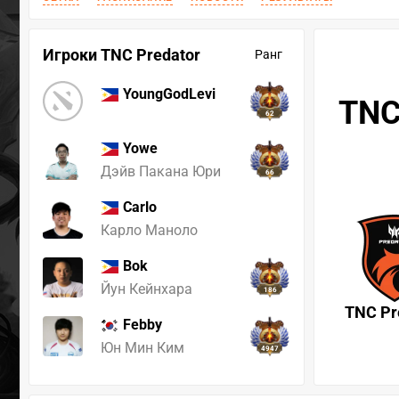
Игроки TNC Predator
Ранг
YoungGodLevi
TNC
62
Yowe
Дэйв Пакана Юри
66
Carlo
Карло Маноло
Bok
Йун Кейнхара
186
TNC Pr
Febby
Юн Мин Ким
4947