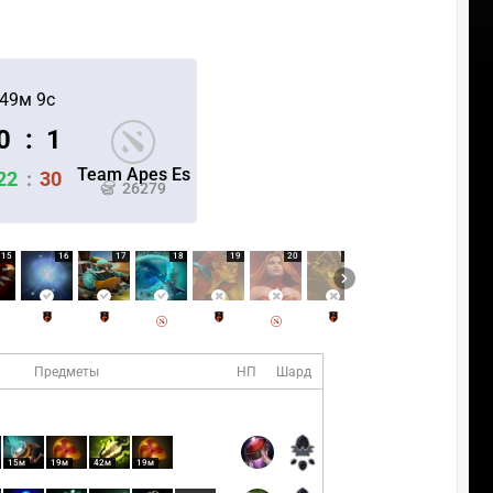
49м 9с
0
:
1
Team Apes Es
22
:
30
26279
15
16
17
18
19
20
21
22
23
Предметы
НП
Шард
15м
19м
42м
19м