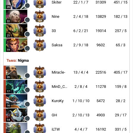
Skiter
22 / 1 / 7
31309
451 / 15
46
26
Nine
2 / 4 / 18
13829
182 / 13
588
22
33
6 / 2 / 21
19314
257 / 5
272
25
Saksa
2 / 9 / 18
9602
65 / 3
14
19
Тьма:
Nigma
Miracle-
13 / 4 / 4
22516
405 / 17
16
26
MinD_ContRoL
2 / 8 / 4
11278
159 / 8
143
17
KuroKy
1 / 10 / 10
5472
28 / 2
16
GH
2 / 10 / 13
4903
29 / 17
25
14
iLTW
4 / 4 / 7
16192
331 / 5