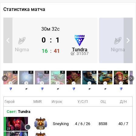
Статистика матча
30м 32с
0
:
1
Nigma
Tundra
Nigma
16
:
41
31557
1
2
3
4
5
6
7
8
Герой
MMR
Игрок
У/С/П
ОЦ
Д/Н
Свет:
Tundra
Sneyking
4 / 6 / 26
8538
40 / 7
103
23