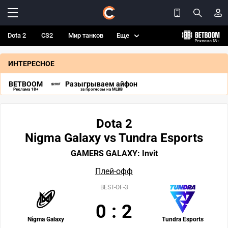
Dota 2
CS2
Мир танков
Еще
ИНТЕРЕСНОЕ
BETBOOM
Разыгрываем айфон
Реклама 18+
за прогнозы на MLBB
Dota 2
Nigma Galaxy vs Tundra Esports
GAMERS GALAXY: Invit
Плей-офф
BEST-OF-3
0
:
2
Nigma Galaxy
Tundra Esports