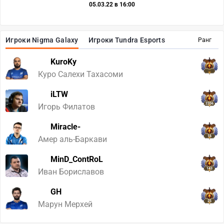
05.03.22 в 16:00
Игроки Nigma Galaxy
Игроки Tundra Esports
Ранг
KuroKy
Куро Салехи Тахасоми
iLTW
2206
Игорь Филатов
Miracle-
16
Амер аль-Баркави
MinD_ContRoL
143
Иван Бориславов
GH
25
Марун Мерхей