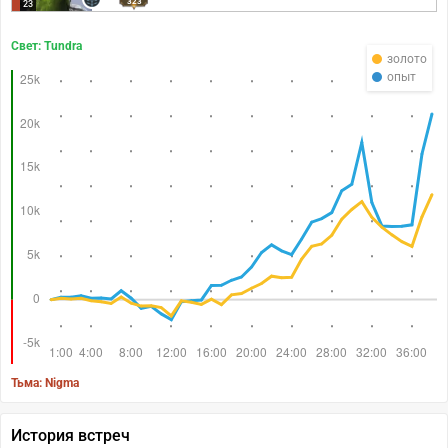
323
23
Свет: Tundra
золото
опыт
Тьма: Nigma
История встреч