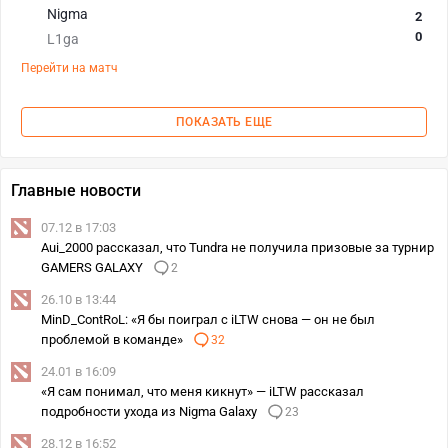
Nigma
2
0
L1ga
Перейти на матч
ПОКАЗАТЬ ЕЩЕ
Главные новости
07.12 в 17:03
Aui_2000 рассказал, что Tundra не получила призовые за турнир
GAMERS GALAXY
2
26.10 в 13:44
MinD_ContRoL: «Я бы поиграл с iLTW снова — он не был
проблемой в команде»
32
24.01 в 16:09
«Я сам понимал, что меня кикнут» — iLTW рассказал
подробности ухода из Nigma Galaxy
23
28.12 в 16:52