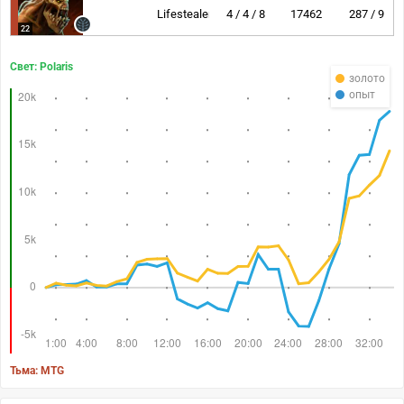
Lifestealer
4 / 4 / 8
17462
287 / 9
22
Свет: Polaris
золото
опыт
Тьма: MTG