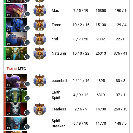
126
16
Mac
7 / 5 / 19
15358
190 / 1
13
22
Force
10 / 2 / 16
15130
129 / 4
113
23
cml
8 / 7 / 23
9882
22 / 0
70
19
Natsumi
10 / 3 / 22
26013
376 / 41
95
25
Тьма:
MTG
boombell
2 / 11 / 16
4895
33 / 3
195
13
Earth
4 / 9 / 12
6819
37 / 1
Spirit
17
Fearless
9 / 6 / 9
14730
260 / 13
165
22
Spirit
6 / 9 / 10
11770
148 / 5
Breaker
19