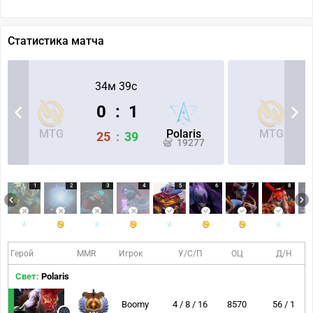
Статистика матча
34м 39с
0
:
1
MTG
Polaris
MTG
25
:
39
19277
1
2
3
4
5
6
7
8
Герой
MMR
Игрок
У/С/П
ОЦ
Д/Н
Свет:
Polaris
Boomy
4 / 8 / 16
8570
56 / 1