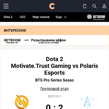
Dota 2
CS2
Мир танков
Еще
ИНТЕРЕСНОЕ
BETBOOM
Разыгрываем айфон
Реклама 18+
за прогнозы на MLBB
Dota 2
Motivate.Trust Gaming vs Polaris
Esports
BTS Pro Series Seaso
Групповой этап
BEST-OF-2
0
:
2