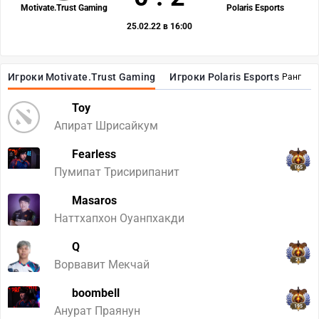
Motivate.Trust Gaming
Polaris Esports
25.02.22 в 16:00
Игроки Motivate.Trust Gaming
Игроки Polaris Esports
Ранг
Toy
Апират Шрисайкум
Fearless
165
Пумипат Трисирипанит
Masaros
Наттхапхон Оуанпхакди
Q
21
Ворвавит Мекчай
boombell
195
Анурат Праянун