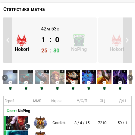
Статистика матча
42м 53с
1
:
0
Hokori
NoPing
Hokori
25
:
30
1
2
3
4
5
6
7
8
Герой
MMR
Игрок
У/С/П
ОЦ
Д/Н
Свет:
NoPing
Gardick
3 / 4 / 15
7210
59 / 1
706
18