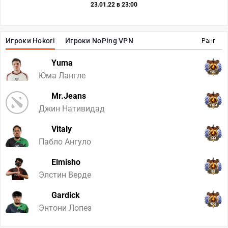
23.01.22 в 23:00
Игроки Hokori
Игроки NoPing VPN
Ранг
Yuma
286
Юма Лангле
Mr.Jeans
1104
Джин Нативидад
Vitaly
344
Пабло Ангуло
Elmisho
88
Элстин Верде
Gardick
706
Энтони Лопез