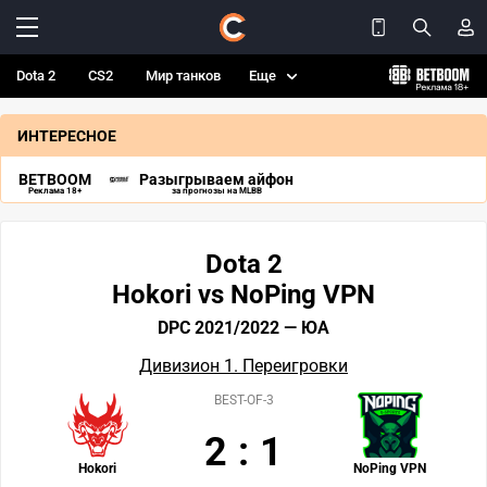
Dota 2
CS2
Мир танков
Еще
ИНТЕРЕСНОЕ
BETBOOM
Разыгрываем айфон
Реклама 18+
за прогнозы на MLBB
Dota 2
Hokori vs NoPing VPN
DPC 2021/2022 — ЮА
Дивизион 1. Переигровки
BEST-OF-3
2
:
1
Hokori
NoPing VPN