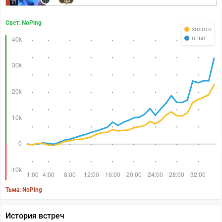
132
21
Свет: NoPing
золото
опыт
Тьма: NoPing
История встреч