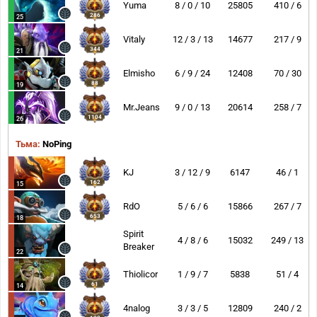
Yuma
8 / 0 / 10
25805
410 / 6
286
25
Vitaly
12 / 3 / 13
14677
217 / 9
344
21
Elmisho
6 / 9 / 24
12408
70 / 30
88
19
Mr.Jeans
9 / 0 / 13
20614
258 / 7
1104
26
Тьма:
NoPing
KJ
3 / 12 / 9
6147
46 / 1
162
15
RdO
5 / 6 / 6
15866
267 / 7
653
18
Spirit
4 / 8 / 6
15032
249 / 13
Breaker
22
Thiolicor
1 / 9 / 7
5838
51 / 4
61
14
4nalog
3 / 3 / 5
12809
240 / 2