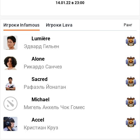
14.01.22 в 23:00
Игроки Infamous
Игроки Lava
Ранг
Lumière
644
Эдвард Гильен
Alone
306
Рикардо Санчез
Sacred
473
Рафаэль Йонатан
Michael
493
Мигель Анхель Чок Гомес
Accel
953
Кристиан Круз