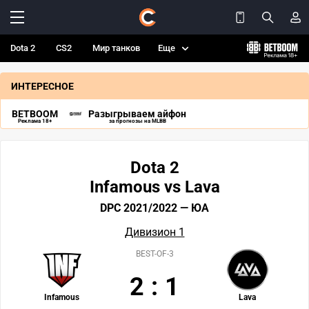
Dota 2
CS2
Мир танков
Еще
ИНТЕРЕСНОЕ
BETBOOM
Разыгрываем айфон
Реклама 18+
за прогнозы на MLBB
Dota 2
Infamous vs Lava
DPC 2021/2022 — ЮА
Дивизион 1
BEST-OF-3
2
:
1
Infamous
Lava