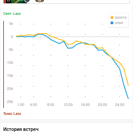
1681
17
Свет: Lava
золото
опыт
Тьма: Lava
История встреч