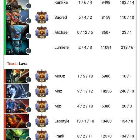
Kunkka
1 / 6 / 4
9498
183 / 14
15
Sacred
5 / 4 / 2
8159
110 / 10
473
14
Michael
0 / 12 / 5
3607
23 / 1
493
9
Lumière
2 / 4 / 3
11091
218 / 6
17
Тьма:
Lava
MoOz
1 / 5 / 18
5986
10 / 1
159
14
Mnz
9 / 1 / 12
18256
246 / 13
918
19
Mjz
4 / 2 / 18
6386
20 / 0
306
14
Leostyle
13 / 1 / 10
13488
134 / 8
841
19
Frank
8 / 2 / 11
12578
134 / 13