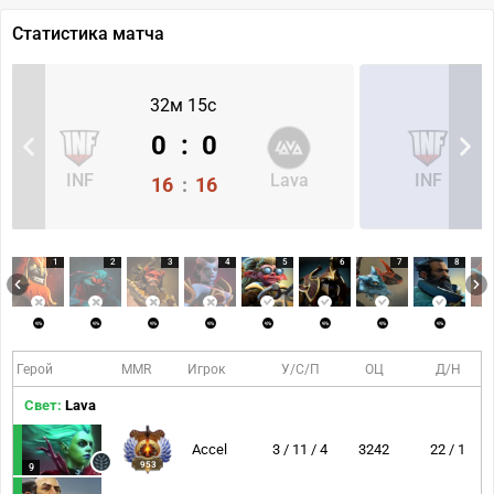
Статистика матча
32м 15с
0
:
0
INF
Lava
INF
16
:
16
1
2
3
4
5
6
7
8
Герой
MMR
Игрок
У/С/П
ОЦ
Д/Н
Свет:
Lava
Accel
3 / 11 / 4
3242
22 / 1
953
9