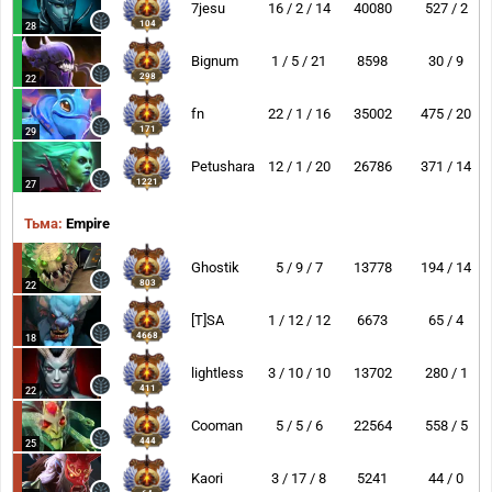
7jesu
16 / 2 / 14
40080
527 / 2
104
28
Bignum
1 / 5 / 21
8598
30 / 9
298
22
fn
22 / 1 / 16
35002
475 / 20
171
29
Petushara
12 / 1 / 20
26786
371 / 14
1221
27
Тьма:
Empire
Ghostik
5 / 9 / 7
13778
194 / 14
803
22
[T]SA
1 / 12 / 12
6673
65 / 4
4668
18
lightless
3 / 10 / 10
13702
280 / 1
411
22
Cooman
5 / 5 / 6
22564
558 / 5
444
25
Kaori
3 / 17 / 8
5241
44 / 0