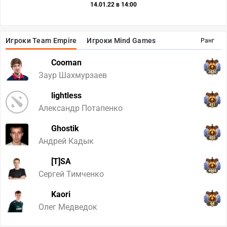
14.01.22 в 14:00
Игроки Team Empire
Игроки Mind Games
Ранг
Cooman
2830
Заур Шахмурзаев
lightless
411
Александр Потапенко
Ghostik
803
Андрей Кадык
[T]SA
4668
Сергей Тимченко
Kaori
64
Олег Медведок