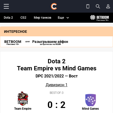
Dota 2
CS2
Мир танков
Еще
ИНТЕРЕСНОЕ
BETBOOM
Разыгрываем айфон
Реклама 18+
за прогнозы на MLBB
Dota 2
Team Empire vs Mind Games
DPC 2021/2022 — Вост
Дивизион 1
BEST-OF-3
0
:
2
Team Empire
Mind Games