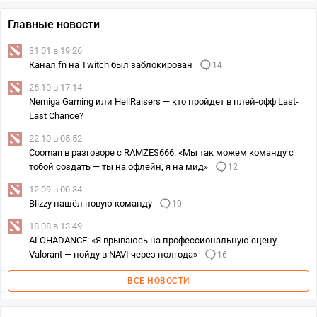
Главные новости
31.01 в 19:26
Канал fn на Twitch был заблокирован
14
26.10 в 17:14
Nemiga Gaming или HellRaisers — кто пройдет в плей-офф Last-
Last Chance?
22.10 в 05:52
Cooman в разговоре с RAMZES666: «Мы так можем команду с
тобой создать — ты на офлейн, я на мид»
12
12.09 в 00:34
Blizzy нашёл новую команду
10
18.08 в 13:49
ALOHADANCE: «Я врываюсь на профессиональную сцену
Valorant — пойду в NAVI через полгода»
16
ВСЕ НОВОСТИ