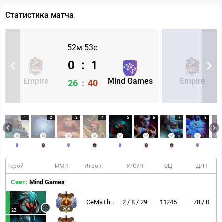
Статистика матча
52м 53с
0
:
1
Empire
Mind Games
Empire
26
:
40
1
2
3
4
5
6
7
8
Герой
MMR
Игрок
У/С/П
ОЦ
Д/Н
Свет:
Mind Games
CeMaTheSlayeR
2 / 8 / 29
11245
78 / 0
206
22