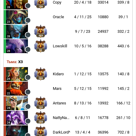
Copy
20 / 4 / 18
33014
339 / 8
196
28
Oracle
4 / 11 / 25
10880
39 / 1
23
9 / 7 / 23
24937
332 / 2
469
28
Lowskill
10 / 5 / 16
38288
443 / 6
92
28
Тьма:
X3
Kidaro
1 / 12 / 15
13575
140 / 8
206
24
Mars
5 / 12 / 15
11992
145 / 2
22
Antares
8 / 13 / 16
13932
166 / 12
120
24
NattyNarwhal
6 / 8 / 11
16778
261 / 10
298
24
DarkLord^
13 / 4 / 4
36396
702 / 8