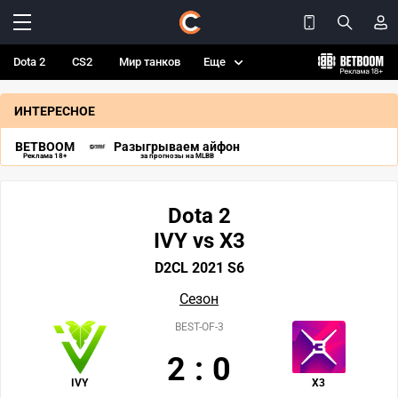
Dota 2
CS2
Мир танков
Еще
ИНТЕРЕСНОЕ
BETBOOM
Разыгрываем айфон
Реклама 18+
за прогнозы на MLBB
Dota 2
IVY vs X3
D2CL 2021 S6
Сезон
BEST-OF-3
2
:
0
IVY
X3