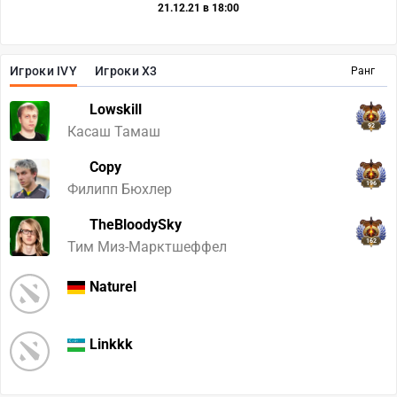
21.12.21 в 18:00
Игроки IVY
Игроки X3
Ранг
Lowskill
92
Касаш Тамаш
Copy
196
Филипп Бюхлер
TheBloodySky
162
Тим Миз-Марктшеффел
Naturel
Linkkk