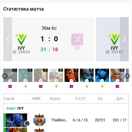
Статистика матча
36м 6с
1
:
0
IVY
X3
IVY
31
:
16
20620
35167
1
2
3
4
5
6
7
8
Герой
MMR
Игрок
У/С/П
ОЦ
Д/Н
Свет:
IVY
TheBloodySky
6 / 6 / 15
20721
251 / 17
162
27