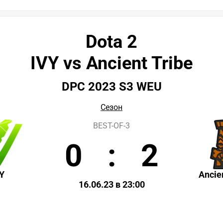
Dota 2
IVY vs Ancient Tribe
DPC 2023 S3 WEU
Сезон
BEST-OF-3
0
:
2
Y
Ancie
16.06.23 в 23:00