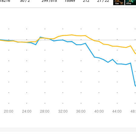
18216
30 / 2
299 /515
15549
212
21 / 22
6м
49м