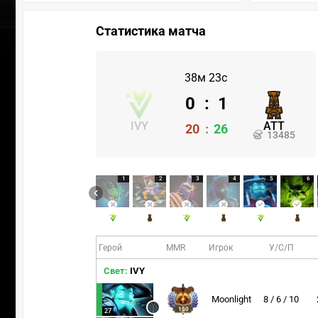
Статистика матча
38м 23с
0
:
1
IVY
ATT
20
:
26
13485
1
2
3
4
5
6
Герой
MMR
Игрок
У/С/П
Свет:
IVY
Moonlight
8 / 6 / 10
150
27