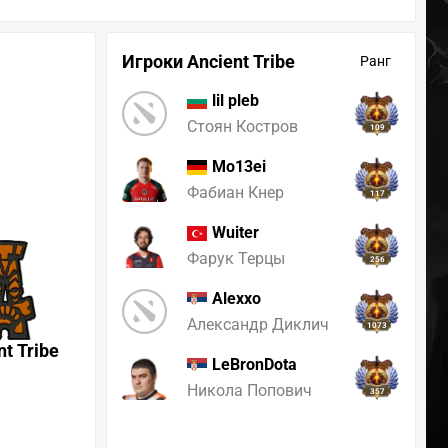
Игроки Ancient Tribe
Ранг
lil pleb
Стоян Костров
109
Mo13ei
Фабиан Кнер
117
Wuiter
Фарук Терцы
256
Alexxo
Александр Диклич
1073
nt Tribe
LeBronDota
Никола Попович
357