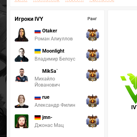
Игроки IVY
Ранг
Otaker
Роман Алиуллов
267
Moonlight
Владимир Белоус
150
MikSa`
Михайло
103
Йованович
rue
Александр Филин
20
IV
jmn-
Джонас Мац
972