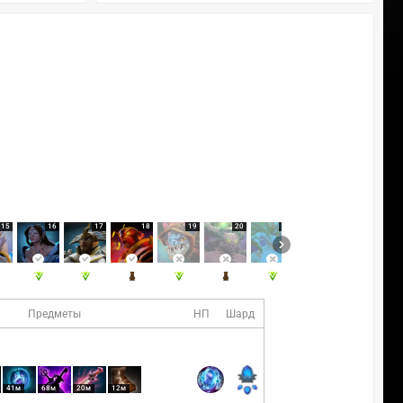
15
16
17
18
19
20
21
22
23
Предметы
НП
Шард
41м
68м
20м
12м