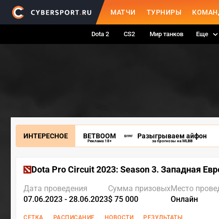
МАТЧИ
ТУРНИРЫ
КОМАН
Dota 2
CS2
Мир танков
Еще
ИНТЕРЕСНОЕ
BETBOOM
Разыгрываем айфон
Реклама 18+
за прогнозы на MLBB
Dota Pro Circuit 2023: Season 3. Западная Ев
Дата проведения
Сумма призовых
Место прове
07.06.2023 - 28.06.2023
$ 75 000
Онлайн
СЕТКА
РАСПИСАНИЕ
НОВОСТИ
РЕЗУЛЬТАТЫ