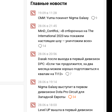
Главные новости
19.09 в 11:28
СМИ: Yuma покинет Nigma Galaxy
9
28.06 в 21:45
MinD_ContRoL: «В отборочных на The
International 2023 мы покажем
настоящее шоу — уничтожим всех»
14
28.06 в 20:56
Daxak после выхода в первый дивизион
DPC: «Если так продолжится, за два
месяца можем хорошо подготовиться к
квалам на TI12»
7
28.06 в 19:14
Nigma Galaxy выступит в первом
дивизионе Dota Pro Circuit для
Западной Европы
34
28.06 в 18:03
Level UP вышла в первый дивизион