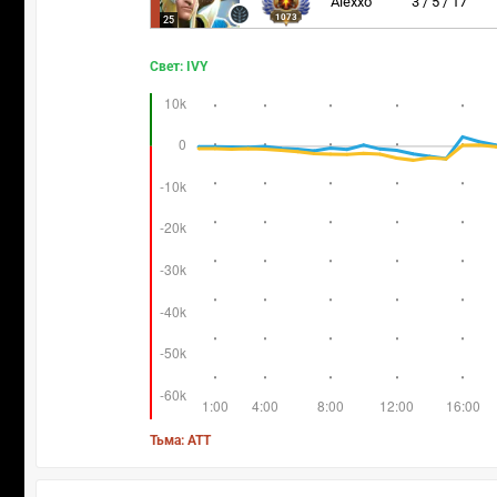
Alexxo
3 / 5 / 17
1073
25
Свет: IVY
Тьма: ATT