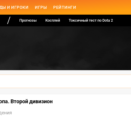
ДЫ И ИГРОКИ
ИГРЫ
РЕЙТИНГИ
Прогнозы
Косплей
Токсичный тест по Dota 2
ропа. Второй дивизион
дения