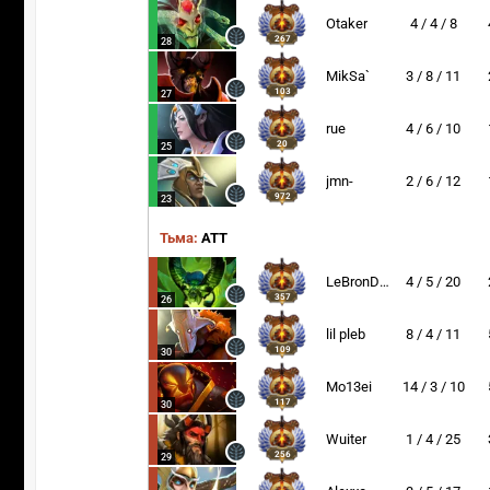
Otaker
4 / 4 / 8
267
28
MikSa`
3 / 8 / 11
103
27
rue
4 / 6 / 10
20
25
jmn-
2 / 6 / 12
972
23
Тьма:
ATT
LeBronDota
4 / 5 / 20
357
26
lil pleb
8 / 4 / 11
109
30
Mo13ei
14 / 3 / 10
117
30
Wuiter
1 / 4 / 25
256
29