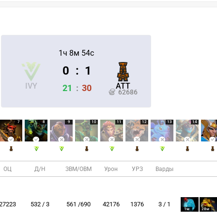
1ч 8м 54с
0
:
1
IVY
ATT
21
:
30
62686
7
8
9
10
11
12
13
14
ОЦ
Д/Н
ЗВМ/ОВМ
Урон
УРЗ
Варды
27223
532 / 3
561 /690
42176
1376
3 / 1
1м
28м