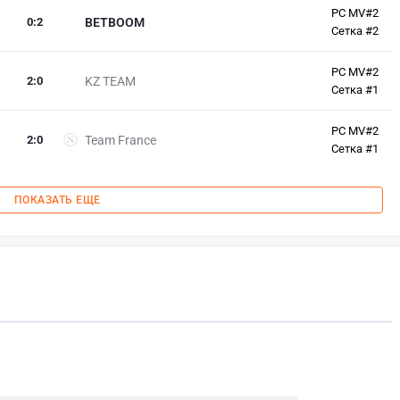
PC MV#2
0
:
2
BETBOOM
Сетка #2
PC MV#2
2
:
0
KZ TEAM
Сетка #1
PC MV#2
2
:
0
Team France
Сетка #1
ПОКАЗАТЬ ЕЩЕ