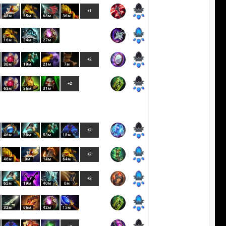
+1
48м
55м
68м
36м
16м
34м
27м
+2
30м
19м
21м
7м
+2
63м
36м
31м
+2
46м
38м
53м
18м
+2
46м
0м
14м
64м
+2
62м
19м
40м
0м
32м
66м
42м
15м