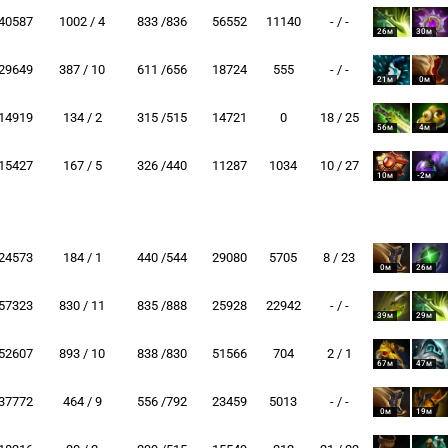
40587
1002 / 4
833 /836
56552
11140
- / -
26м
30м
29649
387 / 10
611 /656
18724
555
- / -
21м
0м
14919
134 / 2
315 /515
14721
0
18 / 25
56м
4м
15427
167 / 5
326 /440
11287
1034
10 / 27
10м
-2м
24573
184 / 1
440 /544
29080
5705
8 / 23
0м
26м
57323
830 / 11
835 /888
25928
22942
- / -
39м
29м
52607
893 / 10
838 /830
51566
704
2 / 1
67м
47м
37772
464 / 9
556 /792
23459
5013
- / -
0м
19м