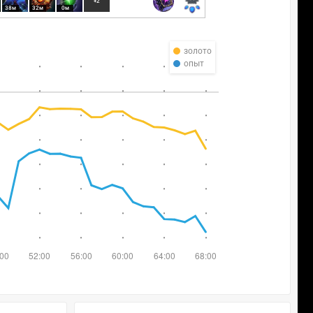
+2
38м
32м
0м
золото
опыт