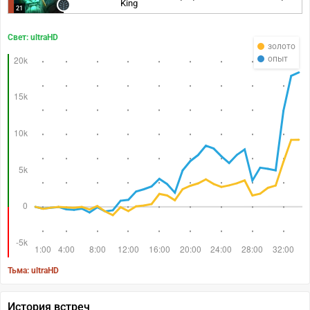
King
21
Свет: ultraHD
золото
опыт
Тьма: ultraHD
История встреч