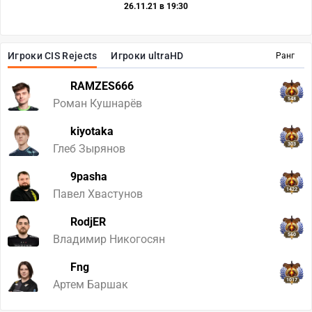
26.11.21 в 19:30
Игроки CIS Rejects
Игроки ultraHD
Ранг
RAMZES666
548
Роман Кушнарёв
kiyotaka
303
Глеб Зырянов
9pasha
1422
Павел Хвастунов
RodjER
560
Владимир Никогосян
Fng
1017
Артем Баршак