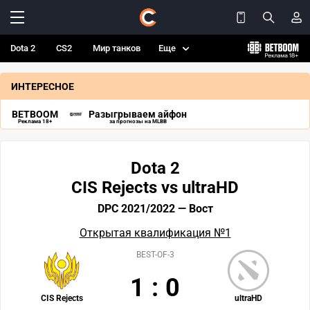
Dota 2
CS2
Мир танков
Еще
ИНТЕРЕСНОЕ
BETBOOM
Разыгрываем айфон
Реклама 18+
за прогнозы на MLBB
Dota 2
CIS Rejects vs ultraHD
DPC 2021/2022 — Вост
Открытая квалификация №1
BEST-OF-3
1
:
0
CIS Rejects
ultraHD