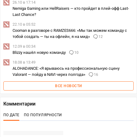
26.10 в 17:14
Nemiga Gaming или HellRaisers — кто пройдет в плей-офф Last-
Last Chance?
22.10 в 05:52
Cooman в разговоре с RAMZES666: «Мы так можем команду с
тобой создать — ты на офлейн, я на мид»
12
12.09 в 00:34
Blizzy нашёл новую команду
10
18.08 в 13:49
ALOHADANCE: «Я врываюсь на профессиональную сцену
Valorant — пойду в NAVI через полгода»
16
ВСЕ НОВОСТИ
Комментарии
ПО ДАТЕ
ПО ПОПУЛЯРНОСТИ