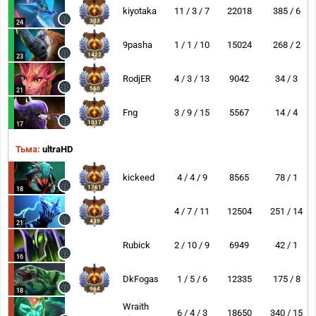
kiyotaka
11 / 3 / 7
22018
385 / 6
303
24
9pasha
1 / 1 / 10
15024
268 / 2
1422
23
RodjER
4 / 3 / 13
9042
34 / 3
560
21
Fng
3 / 9 / 15
5567
14 / 4
1017
17
Тьма:
ultraHD
kickeed
4 / 4 / 9
8565
78 / 1
1761
18
4 / 7 / 11
12504
251 / 14
439
21
Rubick
2 / 10 / 9
6949
42 / 1
16
DkFogas
1 / 5 / 6
12335
175 / 8
964
18
Wraith
6 / 4 / 3
18650
340 / 15