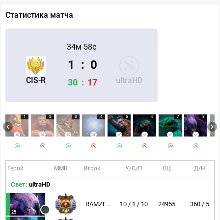
Статистика матча
34м 58с
1
:
0
CIS-R
ultraHD
30
:
17
1
2
3
4
5
6
7
8
Герой
MMR
Игрок
У/С/П
ОЦ
Д/Н
Свет:
ultraHD
RAMZES666
10 / 1 / 10
24955
360 / 5
548
25