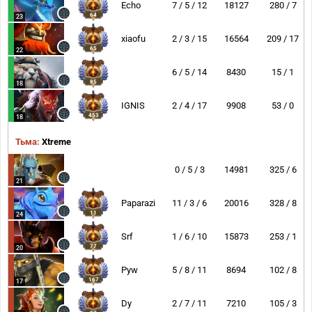
Echo
7 / 5 / 12
18127
280 / 7
64
23
xiaofu
2 / 3 / 15
16564
209 / 17
65
22
6 / 5 / 14
8430
15 / 1
85
18
IGNIS
2 / 4 / 17
9908
53 / 0
453
18
Тьма:
Xtreme
0 / 5 / 3
14981
325 / 6
21
Paparazi
11 / 3 / 6
20016
328 / 8
11
24
Srf
1 / 6 / 10
15873
253 / 1
77
20
Pyw
5 / 8 / 11
8694
102 / 8
167
17
Dy
2 / 7 / 11
7210
105 / 3