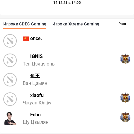
14.12.21 в 14:00
Игроки CDEC Gaming
Игроки Xtreme Gaming
Ранг
once.
IGNIS
453
Тен Цзяцзюнь
鱼王
Ван Цзыян
xiaofu
65
Чжуан Юнфу
Echo
64
Шу Цзылян