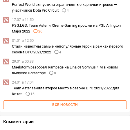
Perfect World выпустила ограниченные карточки игроков —
участников Dota Pro Circuit
4
17.07 в 11:50
PSG.LGD, Team Aster и Xtreme Gaming прошли на PGL Arlington
Major 2022
26
31.01 в 12:50
Стали известны самые непопулярные герои в рамках первого
сезона DPC 2021/2022
4
29.01 в 00:33
Maelstorm разобрал Rampage на Lina от Somnus丶M в новом
выпуске Dotascope
8
24.01 в 17:04
Team Aster заняла второе место в сезоне DPC 2021/2022 для
Китая
16
ВСЕ НОВОСТИ
Комментарии