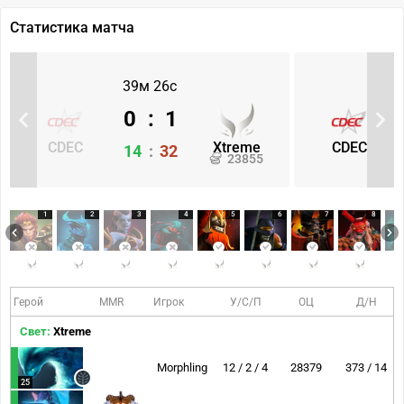
Статистика матча
39м 26с
0
:
1
CDEC
Xtreme
CDEC
14
:
32
23855
1
2
3
4
5
6
7
8
Герой
MMR
Игрок
У/С/П
ОЦ
Д/Н
Свет:
Xtreme
Morphling
12 / 2 / 4
28379
373 / 14
25