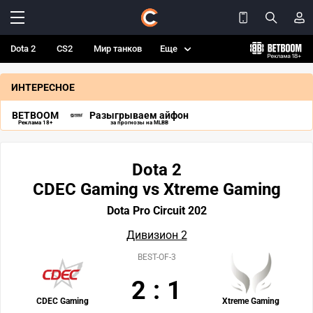
Dota 2
CS2
Мир танков
Еще
ИНТЕРЕСНОЕ
BETBOOM
Разыгрываем айфон
Реклама 18+
за прогнозы на MLBB
Dota 2
CDEC Gaming vs Xtreme Gaming
Dota Pro Circuit 202
Дивизион 2
BEST-OF-3
2
:
1
CDEC Gaming
Xtreme Gaming