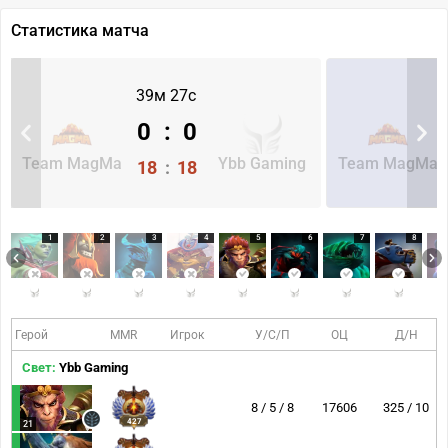
Статистика матча
39м 27с
0
:
0
Team MagMa
Ybb Gaming
Team MagMa
18
:
18
1
2
3
4
5
6
7
8
Герой
MMR
Игрок
У/С/П
ОЦ
Д/Н
Свет:
Ybb Gaming
8 / 5 / 8
17606
325 / 10
427
21