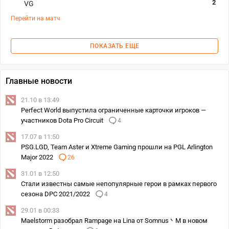
2
VG
Перейти на матч
ПОКАЗАТЬ ЕЩЕ
Главные новости
21.10 в 13:49
Perfect World выпустила ограниченные карточки игроков —
участников Dota Pro Circuit
4
17.07 в 11:50
PSG.LGD, Team Aster и Xtreme Gaming прошли на PGL Arlington
Major 2022
26
31.01 в 12:50
Стали известны самые непопулярные герои в рамках первого
сезона DPC 2021/2022
4
29.01 в 00:33
Maelstorm разобрал Rampage на Lina от Somnus丶M в новом