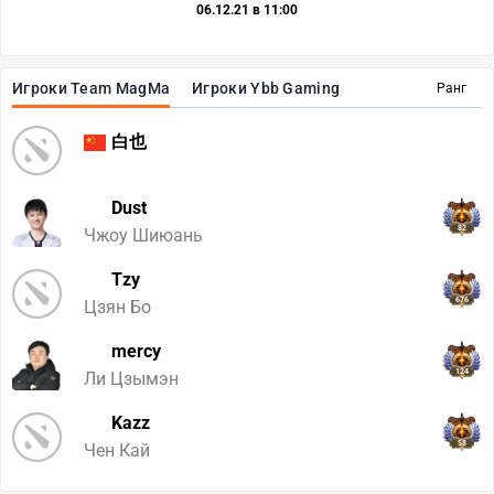
06.12.21 в 11:00
Игроки Team MagMa
Игроки Ybb Gaming
Ранг
白也
Dust
82
Чжоу Шиюань
Tzy
676
Цзян Бо
mercy
124
Ли Цзымэн
Kazz
58
Чен Кай