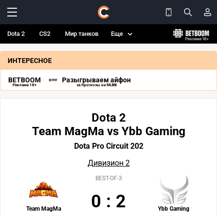
Dota 2
CS2
Мир танков
Еще
ИНТЕРЕСНОЕ
BETBOOM
Разыгрываем айфон
Реклама 18+
за прогнозы на MLBB
Dota 2
Team MagMa vs Ybb Gaming
Dota Pro Circuit 202
Дивизион 2
BEST-OF-3
0
:
2
Team MagMa
Ybb Gaming