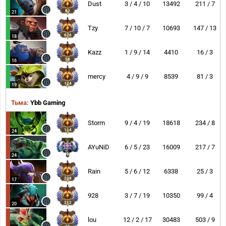
Dust
3 / 4 / 10
13492
211 / 7
82
21
Tzy
7 / 10 / 7
10693
147 / 13
676
18
Kazz
1 / 9 / 14
4410
16 / 3
58
16
mercy
4 / 9 / 9
8539
81 / 3
124
19
Тьма:
Ybb Gaming
Storm
9 / 4 / 19
18618
234 / 8
114
24
AYuNiD
6 / 5 / 23
16009
217 / 7
207
24
Rain
5 / 6 / 12
6338
25 / 3
238
17
928
3 / 7 / 19
10350
99 / 4
212
20
lou
12 / 2 / 17
30483
503 / 9