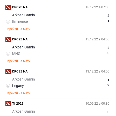
DPC23 NA
15.12.22 в 07:00
Arkosh Gamin
2
1
Eminence
Перейти на матч
DPC23 NA
15.12.22 в 04:00
Arkosh Gamin
2
0
MNG
Перейти на матч
DPC23 NA
13.12.22 в 04:00
Arkosh Gamin
1
2
Legacy
Перейти на матч
TI 2022
10.09.22 в 00:30
Arkosh Gamin
0