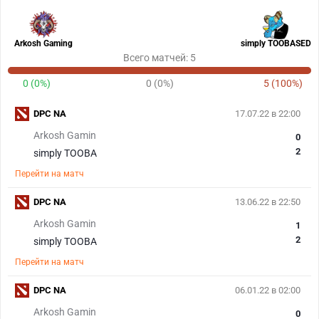
Arkosh Gaming
simply TOOBASED
Всего матчей: 5
0 (0%)
0 (0%)
5 (100%)
DPC NA
17.07.22 в 22:00
Arkosh Gamin
0
2
simply TOOBA
Перейти на матч
DPC NA
13.06.22 в 22:50
Arkosh Gamin
1
2
simply TOOBA
Перейти на матч
DPC NA
06.01.22 в 02:00
Arkosh Gamin
0