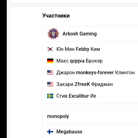
Участники
Arkosh Gaming
Юн Мин
Febby
Ким
Макс
qojqva
Брокер
Джарон
monkeys-forever
Клинтон
Закари
ZfreeK
Фридман
Стив
Excalibur
Йе
monopoly
Megabauss