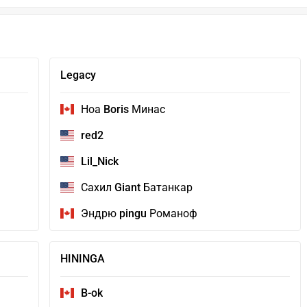
Legacy
Ноа
Boris
Минас
red2
Lil_Nick
Сахил
Giant
Батанкар
Эндрю
pingu
Романоф
HININGA
B-ok