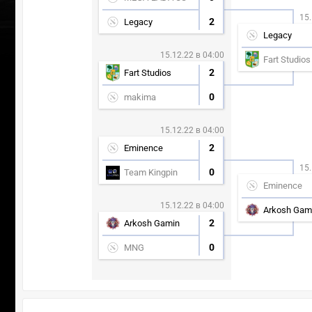
15.
2
Legacy
Legacy
15.12.22 в 04:00
Fart Studios
2
Fart Studios
0
makima
15.12.22 в 04:00
2
Eminence
15.
0
Team Kingpin
Eminence
15.12.22 в 04:00
Arkosh Gam
2
Arkosh Gamin
0
MNG