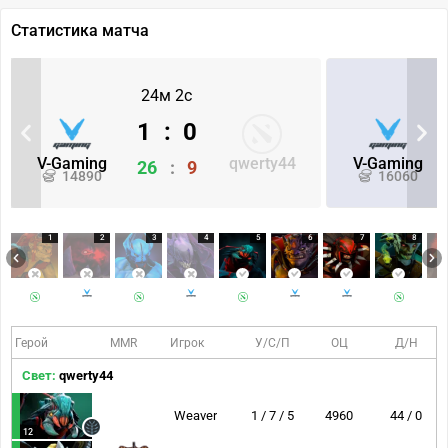
Статистика матча
24м 2с
1
:
0
V-Gaming
qwerty44
V-Gaming
26
:
9
14890
16060
1
2
3
4
5
6
7
8
Герой
MMR
Игрок
У/С/П
ОЦ
Д/Н
Свет:
qwerty44
Weaver
1 / 7 / 5
4960
44 / 0
12