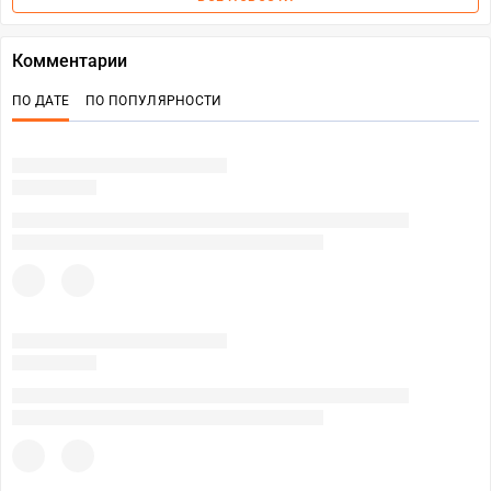
Комментарии
ПО ДАТЕ
ПО ПОПУЛЯРНОСТИ