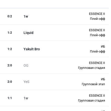
ESSENCE II
0
:
2
1w
Плей-офф
ESSENCE II
1
:
2
Liquid
Плей-офф
ИБ
1
:
2
Yakult Bro
Плей-офф
ESSENCE II
2
:
0
OG
Групповая стадия
ИБ
2
:
0
YeS
Групповой этап
ESSENCE II
1
:
1
1w
Групповая стадия