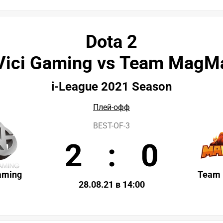
Dota 2
Vici Gaming vs Team MagM
i-League 2021 Season
Плей-офф
BEST-OF-3
2
:
0
aming
Team
28.08.21 в 14:00