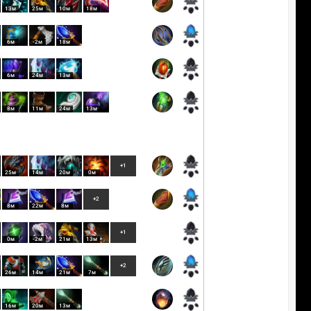
13м
25м
10м
18м
6м
-2м
18м
6м
24м
13м
8м
11м
24м
13м
+1
25м
14м
20м
0м
+2
8м
22м
8м
+1
0м
-2м
21м
13м
+2
26м
14м
21м
7м
16м
20м
13м