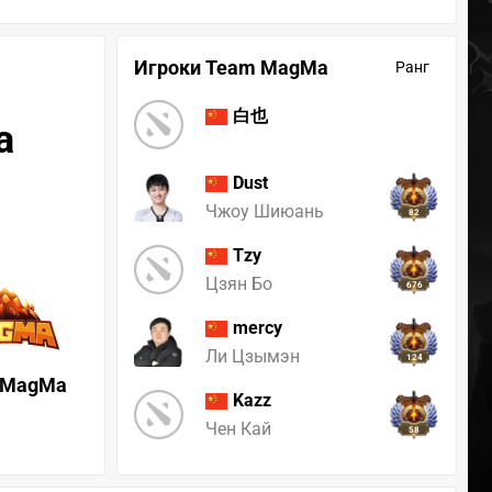
Игроки Team MagMa
Ранг
白也
a
Dust
Чжоу Шиюань
82
Tzy
Цзян Бо
676
mercy
Ли Цзымэн
124
 MagMa
Kazz
Чен Кай
58