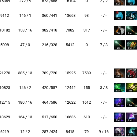
15369
272 / 9
573 /655
16104
0
2 / 2
6м
1м
9112
146 / 1
360 /441
13663
93
- / -
2м
25м
10182
158 / 16
382 /418
7082
317
- / -
-2м
6м
5098
47 / 0
216 /328
5412
0
7 / 3
13м
0м
21270
385 / 13
789 /720
15925
7589
- / -
4м
8м
10823
146 / 2
420 /557
12442
155
3 / 8
6м
14м
12715
180 / 16
464 /586
12622
1612
- / -
5м
12м
13629
164 / 13
517 /650
16636
610
- / -
8м
3м
6219
12 / 2
287 /424
8418
79
9 / 16
7м
9м