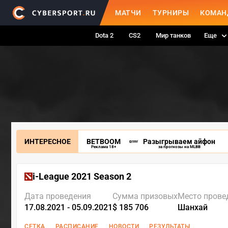
МАТЧИ
ТУРНИРЫ
КОМАН
Dota 2
CS2
Мир танков
Еще
ИНТЕРЕСНОЕ
BETBOOM
Разыгрываем айфон
Реклама 18+
за прогнозы на MLBB
i-League 2021 Season 2
Дата проведения
Сумма призовых
Место прове
17.08.2021 - 05.09.2021
$ 185 706
Шанхай
СЕТКА
РАСПИСАНИЕ
НОВОСТИ
РЕЗУЛЬТАТЫ