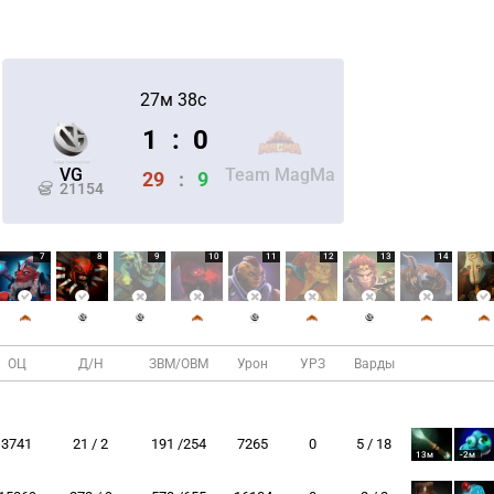
27м 38с
1
:
0
VG
Team MagMa
29
:
9
21154
7
8
9
10
11
12
13
14
ОЦ
Д/Н
ЗВМ/ОВМ
Урон
УРЗ
Варды
3741
21 / 2
191 /254
7265
0
5 / 18
13м
-2м