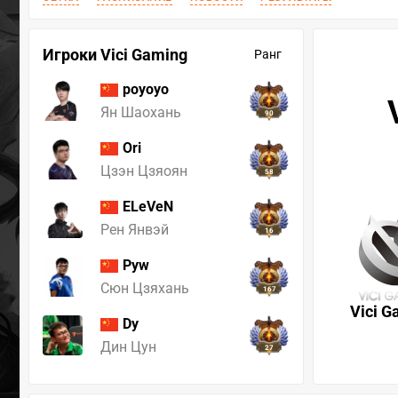
Игроки Vici Gaming
Ранг
poyoyo
Ян Шаохань
90
Ori
Цзэн Цзяоян
58
ELeVeN
Рен Янвэй
16
Pyw
Сюн Цзяхань
167
Vici G
Dy
Дин Цун
27