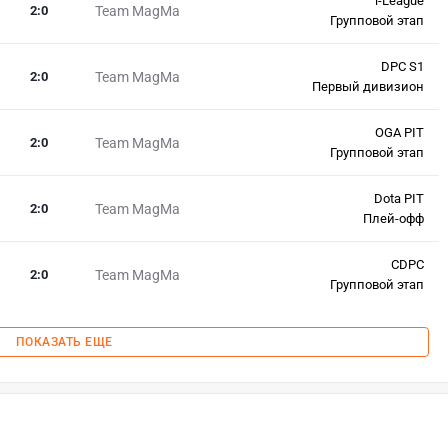
i-League
2
:
0
Team MagMa
Групповой этап
DPC S1
2
:
0
Team MagMa
Первый дивизион
OGA PIT
2
:
0
Team MagMa
Групповой этап
Dota PIT
2
:
0
Team MagMa
Плей-офф
CDPC
2
:
0
Team MagMa
Групповой этап
ПОКАЗАТЬ ЕЩЕ