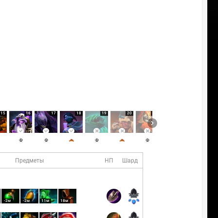
15
16
17
18
19
20
21
22
23
Предметы
НП
Шард
-2м
-2м
11м
18м