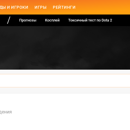
ДЫ И ИГРОКИ
ИГРЫ
РЕЙТИНГИ
Прогнозы
Косплей
Токсичный тест по Dota 2
дения