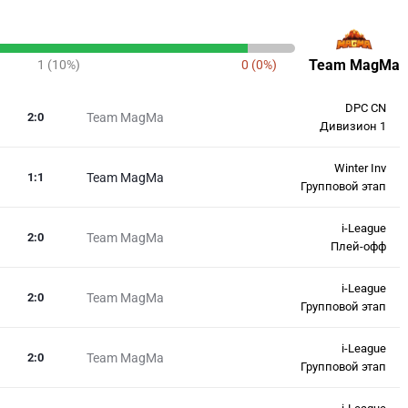
Team MagMa
1 (10%)
0 (0%)
DPC CN
2
:
0
Team MagMa
Дивизион 1
Winter Inv
1
:
1
Team MagMa
Групповой этап
i-League
2
:
0
Team MagMa
Плей-офф
i-League
2
:
0
Team MagMa
Групповой этап
i-League
2
:
0
Team MagMa
Групповой этап