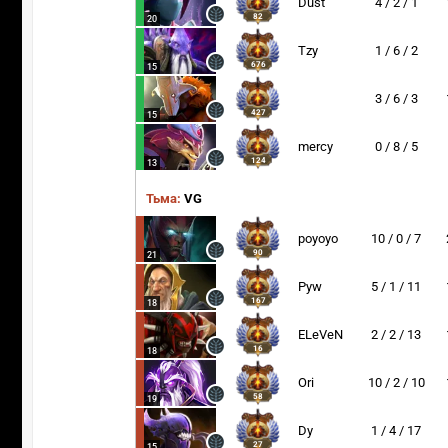
Dust
4 / 2 / 1
82
20
Tzy
1 / 6 / 2
676
15
3 / 6 / 3
427
15
mercy
0 / 8 / 5
124
13
Тьма:
VG
poyoyo
10 / 0 / 7
90
21
Pyw
5 / 1 / 11
167
18
ELeVeN
2 / 2 / 13
16
18
Ori
10 / 2 / 10
58
19
Dy
1 / 4 / 17
27
15