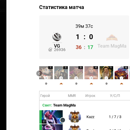
Статистика матча
39м 37с
1
:
0
VG
Team MagMa
36
:
17
26936
1
2
3
4
5
6
Герой
MMR
Игрок
У/С/П
Свет:
Team MagMa
Kazz
1 / 7 / 3
58
11