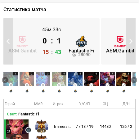
Статистика матча
45м 33с
0
:
1
ASM.Gambit
Fantastic Fi
ASM.Gambit
15
:
43
28090
1
2
3
4
5
6
7
8
Герой
MMR
Игрок
У/С/П
ОЦ
Д/Н
Свет:
Fantastic Fi
Immersion
7 / 13 / 19
14480
126 / 2
133
27