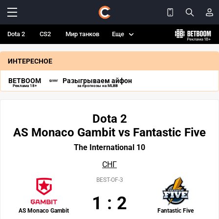
Dota 2
CS2
Мир танков
Еще
ИНТЕРЕСНОЕ
BETBOOM
Разыгрываем айфон
Реклама 18+
за прогнозы на MLBB
Dota 2
AS Monaco Gambit vs Fantastic Five
The International 10
СНГ
BEST-OF-3
1
:
2
AS Monaco Gambit
Fantastic Five