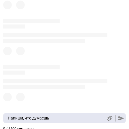
Напиши, что думаешь
0 / 1500 символов