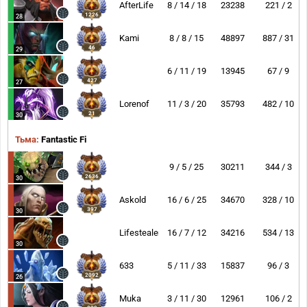
AfterLife
8 / 14 / 18
23238
221 / 2
1226
28
Kami
8 / 8 / 15
48897
887 / 31
46
29
6 / 11 / 19
13945
67 / 9
427
27
Lorenof
11 / 3 / 20
35793
482 / 10
21
30
Тьма:
Fantastic Fi
9 / 5 / 25
30211
344 / 3
2636
30
Askold
16 / 6 / 25
34670
328 / 10
397
30
Lifestealer
16 / 7 / 12
34216
534 / 13
30
633
5 / 11 / 33
15837
96 / 3
2092
26
Muka
3 / 11 / 30
12961
106 / 2