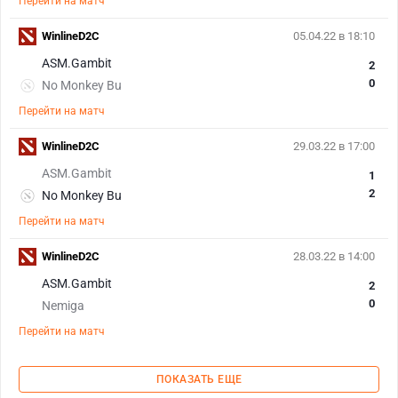
Перейти на матч
WinlineD2C
05.04.22 в 18:10
ASM.Gambit
2
0
No Monkey Bu
Перейти на матч
WinlineD2С
29.03.22 в 17:00
ASM.Gambit
1
2
No Monkey Bu
Перейти на матч
WinlineD2С
28.03.22 в 14:00
ASM.Gambit
2
0
Nemiga
Перейти на матч
ПОКАЗАТЬ ЕЩЕ