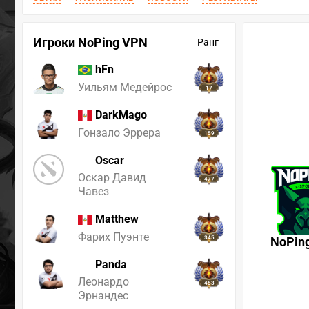
Игроки NoPing VPN
Ранг
hFn
Уильям Медейрос
17
DarkMago
Гонзало Эррера
159
Oscar
Оскар Давид
477
Чавез
Matthew
Фарих Пуэнте
345
NoPin
Panda
Леонардо
453
Эрнандес