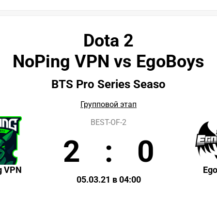
Dota 2
NoPing VPN vs EgoBoys
BTS Pro Series Seaso
Групповой этап
BEST-OF-2
2
:
0
g VPN
Eg
05.03.21 в 04:00