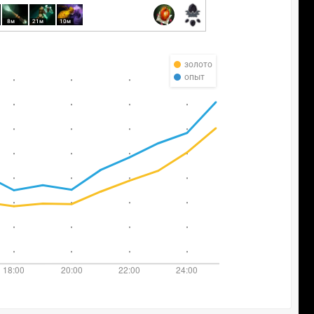
8м
21м
10м
золото
опыт