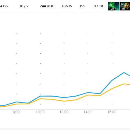
4122
18 / 2
244 /310
13505
199
8 / 13
10м
0м