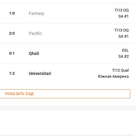
TI13 OQ
1
:
0
Fantasy
SA #1
TI13 OQ
2
:
0
Pacific
SA #1
ESL
0
:
1
Qhali
SA #2
TI12 Qual
1
:
2
Universitari
Южная Америка
ПОКАЗАТЬ ЕЩЕ