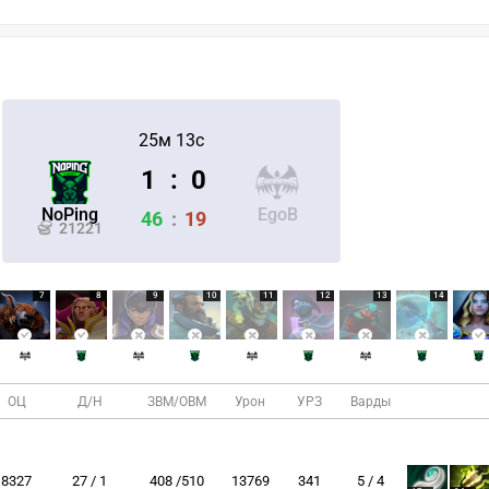
25м 13с
1
:
0
NoPing
EgoB
46
:
19
21221
7
8
9
10
11
12
13
14
ОЦ
Д/Н
ЗВМ/ОВМ
Урон
УРЗ
Варды
8327
27 / 1
408 /510
13769
341
5 / 4