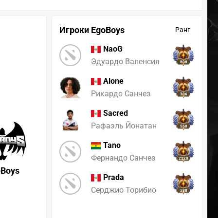
Игроки EgoBoys
Ранг
NaoG
Эдуардо Валенсия
808
Alone
Рикардо Санчез
306
Sacred
Рафаэль Йонатан
550
Tano
Фернандо Санчез
2220
oBoys
Prada
Серджио Торибио
538