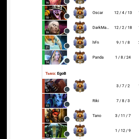
345
16
Oscar
12 / 4 / 13
477
18
DarkMago
12 / 2 / 18
159
19
hFn
9 / 1 / 8
17
21
Panda
1 / 8 / 24
453
14
Тьма:
EgoB
3 / 7 / 2
18
17
Riki
7 / 8 / 3
15
Tano
3 / 11 / 7
2220
13
1 / 12 / 9
93
12