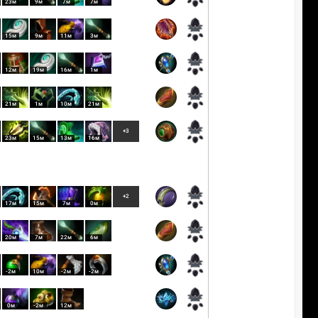
23м
9м
7м
7м
15м
9м
11м
3м
12м
19м
16м
1м
21м
1м
10м
21м
+3
23м
15м
13м
16м
+2
17м
15м
7м
0м
20м
7м
22м
6м
-2м
10м
-2м
-2м
0м
-2м
12м