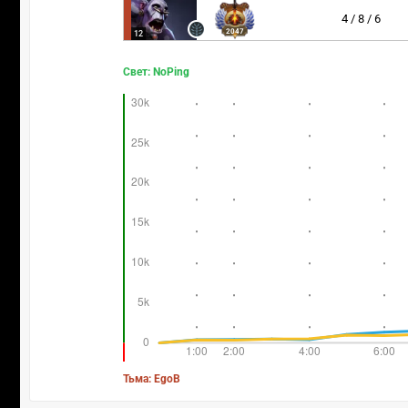
4 / 8 / 6
2047
12
Свет: NoPing
Тьма: EgoB