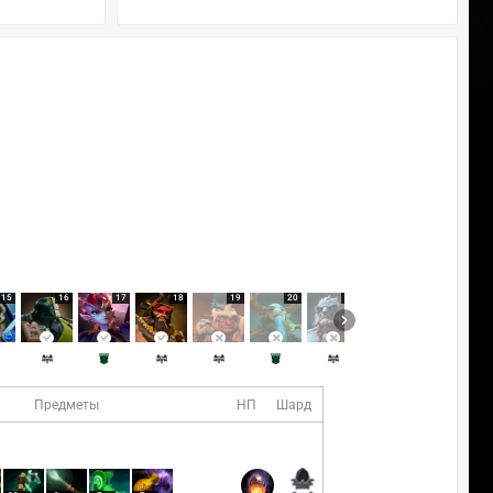
15
16
17
18
19
20
21
22
23
Предметы
НП
Шард