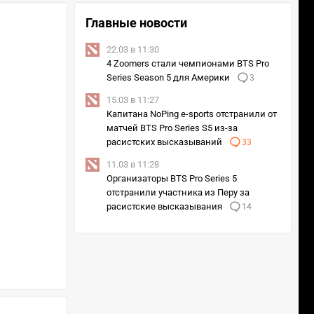
Главные новости
22.03 в 11:30
4 Zoomers стали чемпионами BTS Pro
Series Season 5 для Америки
3
15.03 в 11:27
Капитана NoPing e-sports отстранили от
матчей BTS Pro Series S5 из-за
расистских высказываний
33
11.03 в 11:28
Организаторы BTS Pro Series 5
отстранили участника из Перу за
расистские высказывания
14