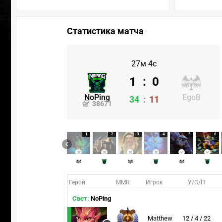
Статистика матча
27м 4с
1
:
0
NoPing
EgoB
34
:
11
38671
1
2
3
4
5
6
Герой
MMR
Игрок
У/С/П
Свет:
NoPing
Matthew
12 / 4 / 22