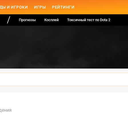
ДЫ И ИГРОКИ
ИГРЫ
РЕЙТИНГИ
Прогнозы
Косплей
Токсичный тест по Dota 2
дения