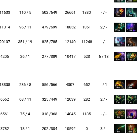
17м
24м
11603
110 / 5
502 /649
26661
1830
- / -
5м
23м
11314
96 / 11
479 /699
18852
1351
2 / -
23м
15м
20107
351 / 19
825 /785
12140
11248
- / -
14м
6м
4205
26 / 1
277 /389
10417
523
6 / 13
8м
0м
13308
236 / 8
556 /566
4307
652
- / 1
21м
23м
6562
68 / 11
325 /449
12039
282
2 / -
2м
2м
6561
75 / 4
318 /363
14045
1135
- / -
18м
24м
3782
18 / 1
202 /304
10592
0
3 / -
11м
23м