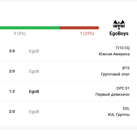
EgoBoys
0 (0%)
1 (25%)
TI10 CQ
2
:
0
EgoB
Южная Америка
BTS
2
:
0
EgoB
Групповой этап
DPC S1
1
:
2
EgoB
Первый дивизион
ESL
2
:
0
EgoB
ЮА. Группы