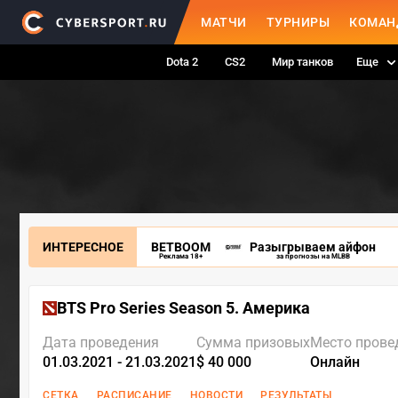
МАТЧИ
ТУРНИРЫ
КОМАН
Dota 2
CS2
Мир танков
Еще
ИНТЕРЕСНОЕ
BETBOOM
Разыгрываем айфон
Реклама 18+
за прогнозы на MLBB
BTS Pro Series Season 5. Америка
Дата проведения
Сумма призовых
Место прове
01.03.2021 - 21.03.2021
$ 40 000
Онлайн
СЕТКА
РАСПИСАНИЕ
НОВОСТИ
РЕЗУЛЬТАТЫ