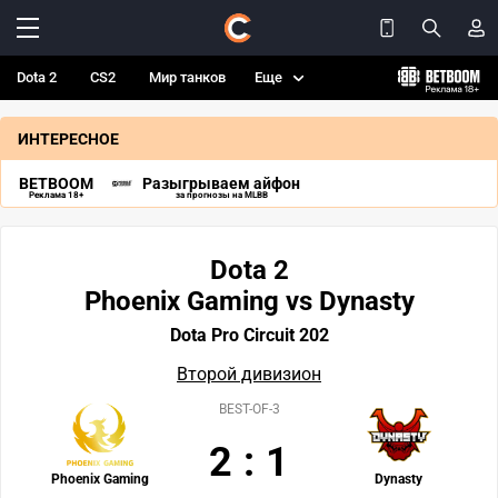
Dota 2
CS2
Мир танков
Еще
ИНТЕРЕСНОЕ
BETBOOM
Разыгрываем айфон
Реклама 18+
за прогнозы на MLBB
Dota 2
Phoenix Gaming vs Dynasty
Dota Pro Circuit 202
Второй дивизион
BEST-OF-3
2
:
1
Phoenix Gaming
Dynasty