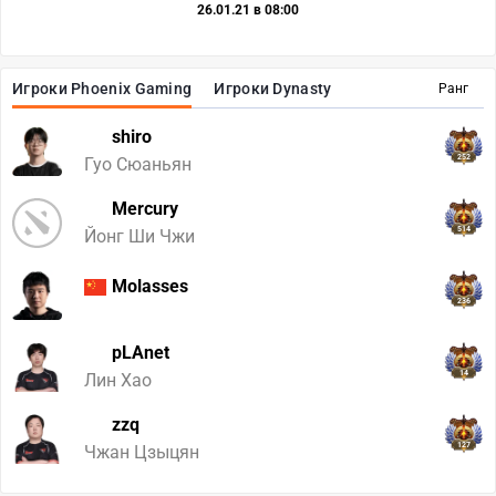
26.01.21 в 08:00
Игроки Phoenix Gaming
Игроки Dynasty
Ранг
shiro
252
Гуо Сюаньян
Mercury
514
Йонг Ши Чжи
Molasses
236
pLAnet
14
Лин Хао
zzq
127
Чжан Цзыцян