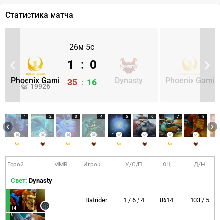
Статистика матча
26м 5с
1
:
0
Phoenix Gami
Dynasty
Phoenix Gami
35
:
16
19926
1
2
3
4
5
6
7
8
Герой
MMR
Игрок
У/С/П
ОЦ
Д/Н
Свет:
Dynasty
Batrider
1 / 6 / 4
8614
103 / 5
14