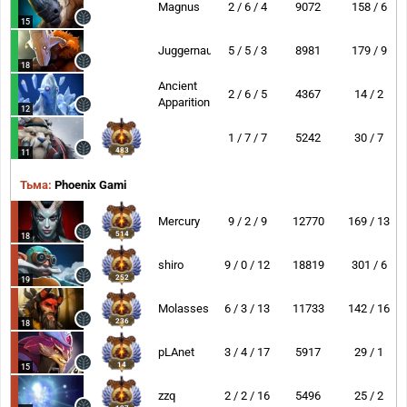
Magnus
2 / 6 / 4
9072
158 / 6
15
Juggernaut
5 / 5 / 3
8981
179 / 9
18
Ancient
2 / 6 / 5
4367
14 / 2
Apparition
12
1 / 7 / 7
5242
30 / 7
483
11
Тьма:
Phoenix Gami
Mercury
9 / 2 / 9
12770
169 / 13
514
18
shiro
9 / 0 / 12
18819
301 / 6
252
19
Molasses
6 / 3 / 13
11733
142 / 16
236
18
pLAnet
3 / 4 / 17
5917
29 / 1
14
15
zzq
2 / 2 / 16
5496
25 / 2