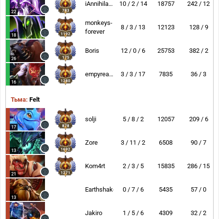
iAnnihilate
10 / 2 / 14
18757
242 / 12
783
22
monkeys-
8 / 3 / 13
12123
128 / 9
forever
1192
18
Boris
12 / 0 / 6
25753
382 / 2
175
26
empyrean5
3 / 3 / 17
7835
36 / 3
1280
16
Тьма:
Felt
solji
5 / 8 / 2
12057
209 / 6
878
17
Zore
3 / 11 / 2
6508
90 / 7
1692
13
Kom4rt
2 / 3 / 5
15835
286 / 15
1271
21
Earthshaker
0 / 7 / 6
5435
57 / 0
13
Jakiro
1 / 5 / 6
4309
32 / 2