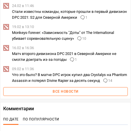
24.02 в 11:46
Стали известны команды, которые прошли в первый дивизион
DPC 2021: S2 для Северной Америки
1
19.02 в 13:10
Monkeys-forever: «Зависимость "Доты" от The International
убивает соревновательную сцену»
10
16.02 в 16:36
Матч второго дивизиона DPC 2021 в Северной Америке не
смогли доиграть из-за погоды
1
09.02 в 11:36
Что это было? В матче DPC игрок купил два Crystalys на Phantom
Assassin и потерял Divine Rapier за десять секунд
14
ВСЕ НОВОСТИ
Комментарии
ПО ДАТЕ
ПО ПОПУЛЯРНОСТИ