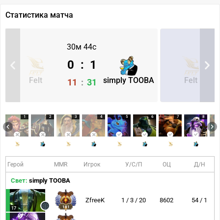
Статистика матча
30м 44с
0
:
1
Felt
simply TOOBA
Felt
11
:
31
1
2
3
4
5
6
7
8
Герой
MMR
Игрок
У/С/П
ОЦ
Д/Н
Свет:
simply TOOBA
ZfreeK
1 / 3 / 20
8602
54 / 1
181
17