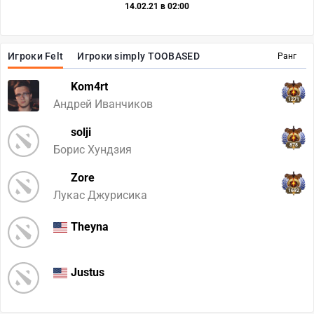
14.02.21 в 02:00
Игроки Felt
Игроки simply TOOBASED
Ранг
Kom4rt
1271
Андрей Иванчиков
solji
878
Борис Хундзия
Zore
1692
Лукас Джурисика
Theyna
Justus