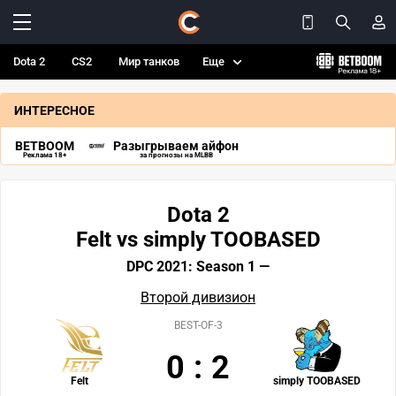
Dota 2
CS2
Мир танков
Еще
ИНТЕРЕСНОЕ
BETBOOM
Разыгрываем айфон
Реклама 18+
за прогнозы на MLBB
Dota 2
Felt vs simply TOOBASED
DPC 2021: Season 1 —
Второй дивизион
BEST-OF-3
0
:
2
Felt
simply TOOBASED