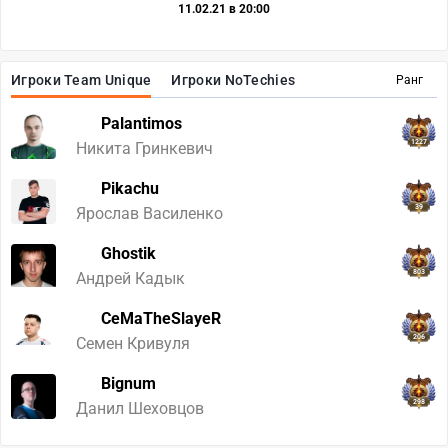
11.02.21 в 20:00
Игроки Team Unique
Игроки NoTechies
Ранг
Palantimos
1227
Никита Гринкевич
Pikachu
39
Ярослав Василенко
Ghostik
803
Андрей Кадык
CeMaTheSlayeR
206
Семен Кривуля
Bignum
298
Данил Шеховцов