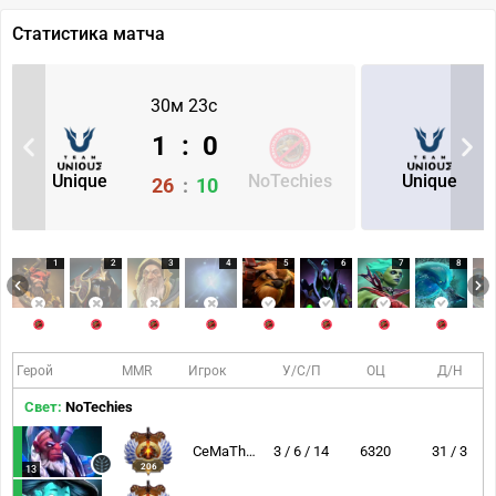
Статистика матча
30м 23с
1
:
0
Unique
NoTechies
Unique
26
:
10
1
2
3
4
5
6
7
8
Герой
MMR
Игрок
У/С/П
ОЦ
Д/Н
Свет:
NoTechies
CeMaTheSlayeR
3 / 6 / 14
6320
31 / 3
206
13