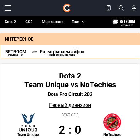
Dota 2
CS2
Мир танков
Еще
ИНТЕРЕСНОЕ
BETBOOM
Разыгрываем айфон
Реклама 18+
за прогнозы на MLBB
Dota 2
Team Unique vs NoTechies
Dota Pro Circuit 202
Первый дивизион
BEST-OF-3
2
:
0
Team Unique
NoTechies