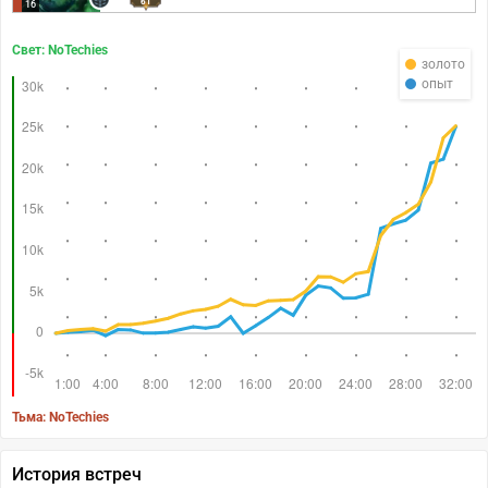
61
16
Свет: NoTechies
золото
опыт
Тьма: NoTechies
История встреч