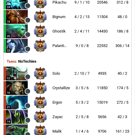
Pikachu
9 / 1 / 10
20546
312 / 8
39
24
Bignum
4 / 2 / 13
11504
48 / 0
298
18
Ghostik
2 / 4 / 11
14430
186 / 8
803
20
Palantimos
9 / 0 / 8
22552
306 / 14
1227
22
Тьма:
NoTechies
Solo
2 / 10 / 7
4935
40 / 2
389
12
Crystallize
3 / 5 / 6
11850
174 / 5
145
16
Ergon
5 / 3 / 2
15019
272 / 5
553
21
Zayac
2 / 5 / 8
5656
42 / 3
191
14
Malik
1 / 4 / 6
9706
161 / 23