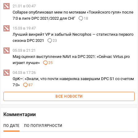
21.01 в 00:47
Collapse опубликовал мем по мотивам «Токийского гуля» после
7:0 в лиге DPC 2021/2022 для СНГ
18
15.03 в 19:47
Лучший винрейт VP и забытый Necrophos — статистика первого
сезона DPC 2021
23
05.03 в 21:21
Mag оценил выступление NAVI на DPC 2021: «Сейчас Virtus.pro
играет лучше»
25
04.03 в 17:26
GpK~: «Знали, что почти наверняка завершим DPC S1 со счетом
7:0»
87
ВСЕ НОВОСТИ
Комментарии
ПО ДАТЕ
ПО ПОПУЛЯРНОСТИ