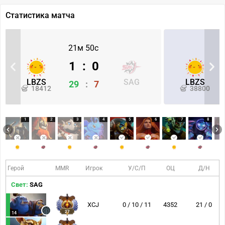
Статистика матча
21м 50с
1
:
0
LBZS
SAG
LBZS
29
:
7
18412
38800
1
2
3
4
5
6
7
8
Герой
MMR
Игрок
У/С/П
ОЦ
Д/Н
Свет:
SAG
XCJ
0 / 10 / 11
4352
21 / 0
27
14