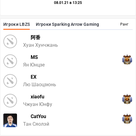
08.01.21 в 13:25
Игроки LBZS
Игроки Sparking Arrow Gaming
Ранг
阿香
Хуан Хунчжань
MS
1421
Ян Юнцзе
EX
Лю Шаоцзюнь
xiaofu
65
Чжуан Юнфу
CatYou
433
Тан Сяолэй