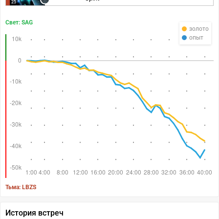
25
Свет: SAG
золото
опыт
Тьма: LBZS
История встреч