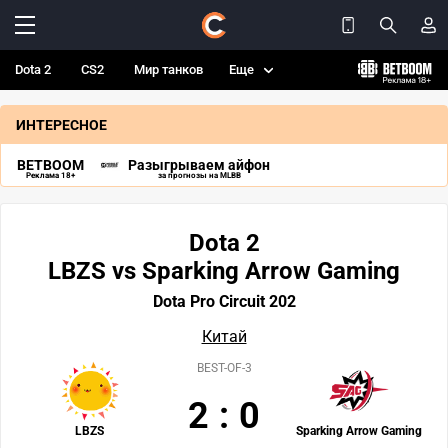
Dota 2
CS2
Мир танков
Еще
ИНТЕРЕСНОЕ
BETBOOM
Разыгрываем айфон
Реклама 18+
за прогнозы на MLBB
Dota 2
LBZS vs Sparking Arrow Gaming
Dota Pro Circuit 202
Китай
BEST-OF-3
2
:
0
LBZS
Sparking Arrow Gaming