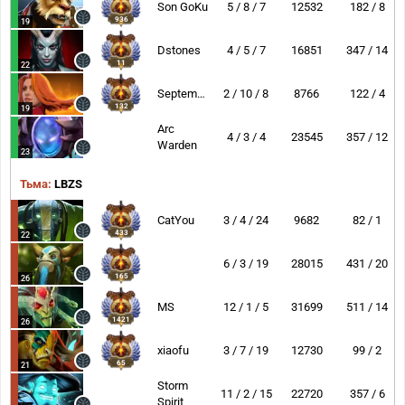
Son GoKu
5 / 8 / 7
12532
182 / 8
936
19
Dstones
4 / 5 / 7
16851
347 / 14
11
22
September
2 / 10 / 8
8766
122 / 4
132
19
Arc
4 / 3 / 4
23545
357 / 12
Warden
23
Тьма:
LBZS
CatYou
3 / 4 / 24
9682
82 / 1
433
22
6 / 3 / 19
28015
431 / 20
165
26
MS
12 / 1 / 5
31699
511 / 14
1421
26
xiaofu
3 / 7 / 19
12730
99 / 2
65
21
Storm
11 / 2 / 15
22720
357 / 6
Spirit