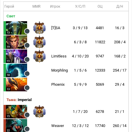
Герой
MMR
Игрок
У/С/П
ОЦ
Д/Н
Свет
[T]SA
3 / 9 / 13
4481
16 / 3
4668
13
6 / 3 / 8
11822
208 / 4
688
19
Limitless
4 / 10 / 20
9747
168 / 2
38
15
Morphling
1 / 5 / 6
12333
254 / 17
18
Phoenix
5 / 9 / 9
5069
29 / 4
13
Тьма:
Imperial
1 / 7 / 20
6278
21 / 1
327
15
Weaver
12 / 3 / 12
17740
260 / 14
22