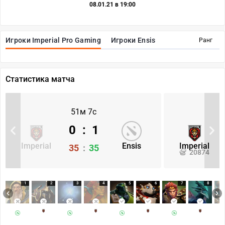
08.01.21 в 19:00
Игроки Imperial Pro Gaming
Игроки Ensis
Ранг
Статистика матча
51м 7с
0
:
1
Imperial
Ensis
Imperial
35
:
35
20874
1
2
3
4
5
6
7
8