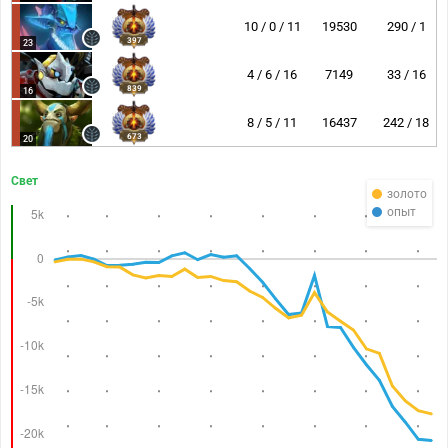
10 / 0 / 11
19530
290 / 1
397
23
4 / 6 / 16
7149
33 / 16
839
16
8 / 5 / 11
16437
242 / 18
673
20
Свет
золото
опыт