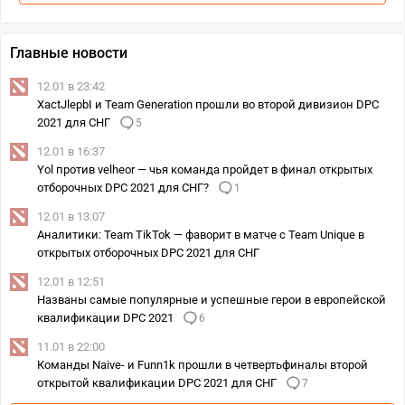
Главные новости
12.01 в 23:42
XactJlepbI и Team Generation прошли во второй дивизион DPC
2021 для СНГ
5
12.01 в 16:37
Yol против velheor — чья команда пройдет в финал открытых
отборочных DPC 2021 для СНГ?
1
12.01 в 13:07
Аналитики: Team TikTok — фаворит в матче с Team Unique в
открытых отборочных DPC 2021 для СНГ
12.01 в 12:51
Названы самые популярные и успешные герои в европейской
квалификации DPC 2021
6
11.01 в 22:00
Команды Naive- и Funn1k прошли в четвертьфиналы второй
открытой квалификации DPC 2021 для СНГ
7