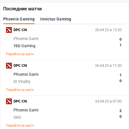
Последние матчи
Phoenix Gaming
Invictus Gaming
DPC CN
26.04.22 в 12:20
Phoenix Gami
0
1
Ybb Gaming
Перейти на матч
DPC CN
26.04.22 в 11:20
Phoenix Gami
1
0
iG Vitality
Перейти на матч
DPC CN
24.04.22 в 07:00
Phoenix Gami
2
0
SAG
Перейти на матч