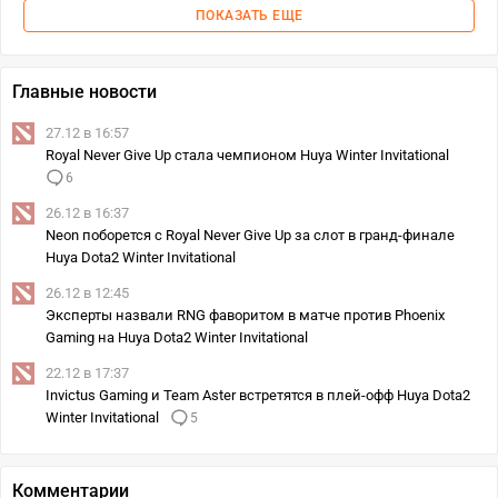
ПОКАЗАТЬ ЕЩЕ
Главные новости
27.12 в 16:57
Royal Never Give Up стала чемпионом Huya Winter Invitational
6
26.12 в 16:37
Neon поборется с Royal Never Give Up за слот в гранд-финале
Huya Dota2 Winter Invitational
26.12 в 12:45
Эксперты назвали RNG фаворитом в матче против Phoenix
Gaming на Huya Dota2 Winter Invitational
22.12 в 17:37
Invictus Gaming и Team Aster встретятся в плей-офф Huya Dota2
Winter Invitational
5
Комментарии