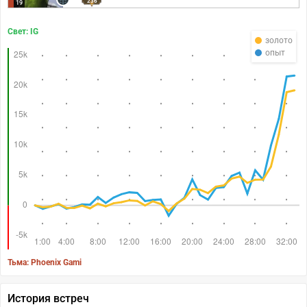
236
19
Свет: IG
золото
опыт
Тьма: Phoenix Gami
История встреч