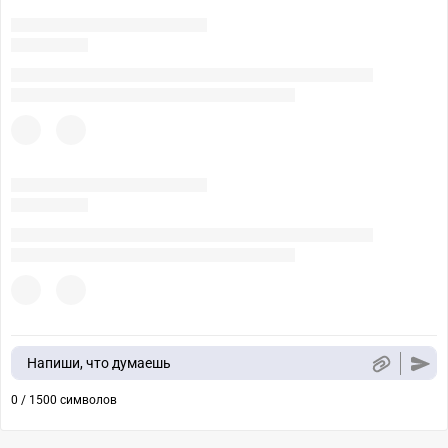
Напиши, что думаешь
0 / 1500 символов