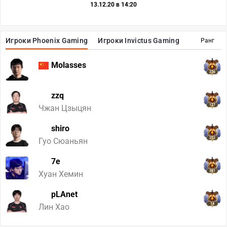
13.12.20 в 14:20
Игроки Phoenix Gaming
Игроки Invictus Gaming
Ранг
Molasses
236
zzq
127
Чжан Цзыцян
shiro
252
Гуо Сюаньян
7e
381
Хуан Хемин
pLAnet
14
Лин Хао