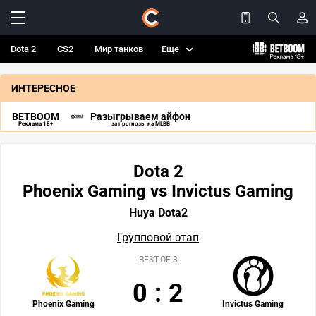
Dota 2
CS2
Мир танков
Еще
ИНТЕРЕСНОЕ
BETBOOM
Разыгрываем айфон
Реклама 18+
за прогнозы на MLBB
Dota 2
Phoenix Gaming vs Invictus Gaming
Huya Dota2
Групповой этап
BEST-OF-3
0
:
2
Phoenix Gaming
Invictus Gaming