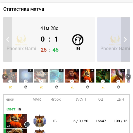
Статистика матча
41м 28с
0
:
1
Phoenix Gami
IG
Phoenix Gami
25
:
45
1
2
3
4
5
6
7
8
Герой
MMR
Игрок
У/С/П
ОЦ
Д/Н
Свет:
IG
JT-
6 / 0 / 20
16647
199 / 15
20
23