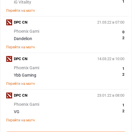
1
iG Vitality
Перейти на матч
DPC CN
21.03.22 в 07:00
Phoenix Gami
0
2
Dandelion
Перейти на матч
DPC CN
14.03.22 в 10:00
Phoenix Gami
1
2
Ybb Gaming
Перейти на матч
DPC CN
23.01.22 в 08:00
Phoenix Gami
1
2
VG
Перейти на матч