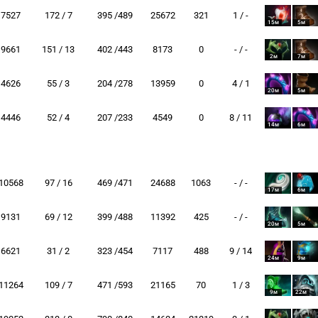
7527
172 / 7
395 /489
25672
321
1 / -
15м
5м
9661
151 / 13
402 /443
8173
0
- / -
2м
7м
4626
55 / 3
204 /278
13959
0
4 / 1
20м
5м
4446
52 / 4
207 /233
4549
0
8 / 11
14м
6м
10568
97 / 16
469 /471
24688
1063
- / -
17м
6м
9131
69 / 12
399 /488
11392
425
- / -
20м
5м
6621
31 / 2
323 /454
7117
488
9 / 14
24м
9м
11264
109 / 7
471 /593
21165
70
1 / 3
9м
22м