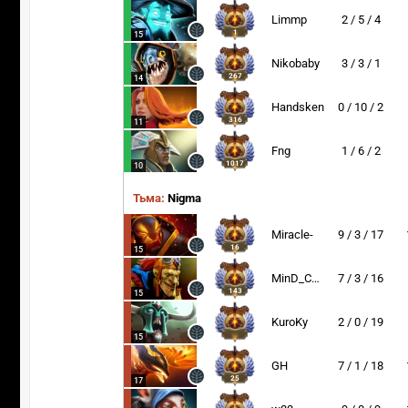
Limmp
2 / 5 / 4
1
15
Nikobaby
3 / 3 / 1
267
14
Handsken
0 / 10 / 2
316
11
Fng
1 / 6 / 2
1017
10
Тьма:
Nigma
Miracle-
9 / 3 / 17
16
15
MinD_ContRoL
7 / 3 / 16
143
15
KuroKy
2 / 0 / 19
15
GH
7 / 1 / 18
25
17