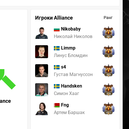
Игроки Alliance
Ранг
Nikobaby
Николай Николов
341
Limmp
Линус Бломдин
1
s4
Густав Магнуссон
355
Handsken
Симон Хааг
316
iance
Fng
Артем Баршак
1017