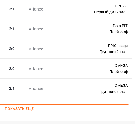
DPC S1
2
:
1
Alliance
Первый дивизион
Dota PIT
2
:
1
Alliance
Плей-офф
EPIC Leagu
2
:
0
Alliance
Групповой этап
OMEGA
2
:
0
Alliance
Плей-офф
OMEGA
2
:
1
Alliance
Групповой этап
ПОКАЗАТЬ ЕЩЕ