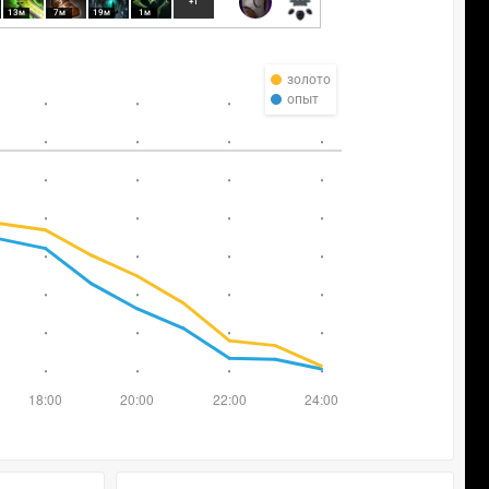
+1
13м
7м
19м
1м
золото
опыт