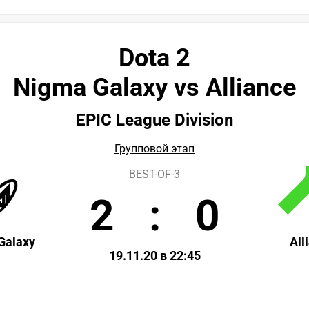
Dota 2
Nigma Galaxy vs Alliance
EPIC League Division
Групповой этап
BEST-OF-3
2
:
0
Galaxy
All
19.11.20 в 22:45