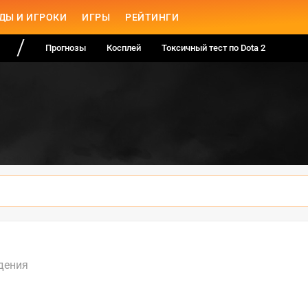
ДЫ И ИГРОКИ
ИГРЫ
РЕЙТИНГИ
Прогнозы
Косплей
Токсичный тест по Dota 2
дения