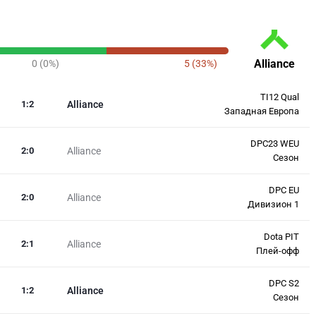
Alliance
0 (0%)
5 (33%)
TI12 Qual
1
:
2
Alliance
Западная Европа
DPC23 WEU
2
:
0
Alliance
Сезон
DPC EU
2
:
0
Alliance
Дивизион 1
Dota PIT
2
:
1
Alliance
Плей-офф
DPC S2
1
:
2
Alliance
Сезон