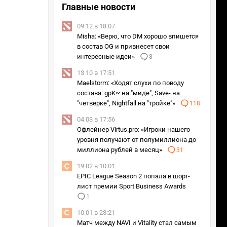
Главные новости
09.12 в 18:07
Misha: «Верю, что DM хорошо впишется
в состав OG и привнесет свои
интересные идеи»
8
13.10 в 17:51
Maelstorm: «Ходят слухи по поводу
состава: gpK~ на "миде", Save- на
"четверке", Nightfall на "тройке"»
118
04.03 в 17:56
Офлейнер Virtus.pro: «Игроки нашего
уровня получают от полумиллиона до
миллиона рублей в месяц»
31
19.02 в 10:01
EPIC League Season 2 попала в шорт-
лист премии Sport Business Awards
1
10.01 в 23:21
Матч между NAVI и Vitality стал самым