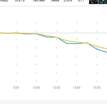
19052
313 / 0
790 /840
14634
21319
3 / 1
1м
19м