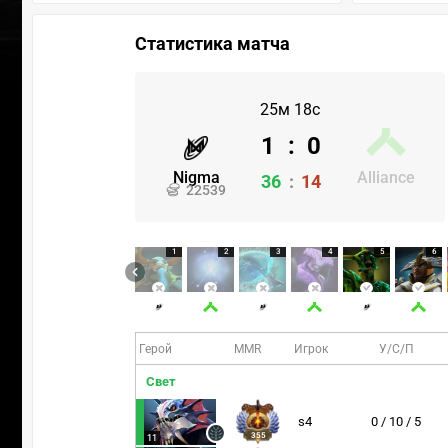
Статистика матча
25м 18с
1
:
0
Nigma
Alliance
36
:
14
22539
1
2
3
4
5
6
Герой
MMR
Игрок
У/С/П
Свет
s4
0 / 10 / 5
355
11