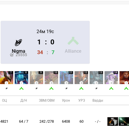
24м 19с
1
:
0
Nigma
Alliance
34
:
7
25555
7
8
9
10
11
12
13
14
ОЦ
Д/Н
ЗВМ/ОВМ
Урон
УРЗ
Варды
4821
64 / 7
242 /278
6408
60
- / -
-2м
8м