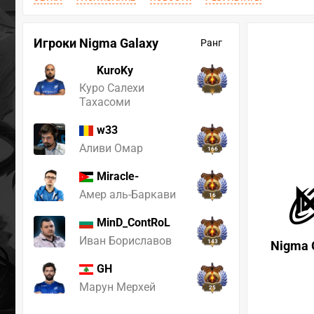
Игроки Nigma Galaxy
Ранг
KuroKy
Куро Салехи
Тахасоми
w33
Аливи Омар
166
Miracle-
Амер аль-Баркави
16
MinD_ContRoL
Иван Бориславов
143
Nigma 
GH
Марун Мерхей
25