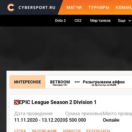
МАТЧИ
ТУРНИРЫ
КОМАН
Dota 2
CS2
Мир танков
Еще
ИНТЕРЕСНОЕ
BETBOOM
Разыгрываем айфон
Реклама 18+
за прогнозы на MLBB
EPIC League Season 2 Division 1
Дата проведения
Сумма призовых
Место прове
11.11.2020 - 13.12.2020
$ 500 000
Онлайн
СЕТКА
РАСПИСАНИЕ
НОВОСТИ
РЕЗУЛЬТАТЫ