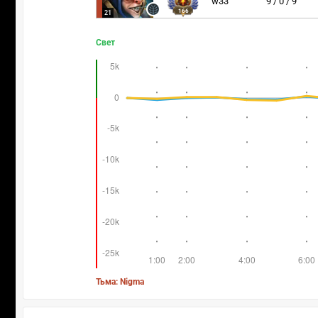
w33
9 / 0 / 9
166
21
Свет
Тьма: Nigma