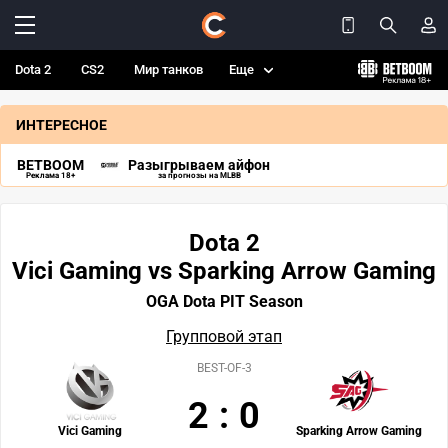
Dota 2
CS2
Мир танков
Еще
ИНТЕРЕСНОЕ
BETBOOM
Разыгрываем айфон
Реклама 18+
за прогнозы на MLBB
Dota 2
Vici Gaming vs Sparking Arrow Gaming
OGA Dota PIT Season
Групповой этап
BEST-OF-3
2
:
0
Vici Gaming
Sparking Arrow Gaming