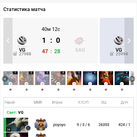
Статистика матча
40м 12с
1
:
0
VG
SAG
VG
47
:
28
27988
25994
1
2
3
4
5
6
7
8
Герой
MMR
Игрок
У/С/П
ОЦ
Д/Н
Свет:
VG
poyoyo
9 / 3 / 6
26353
424 / 1
90
24