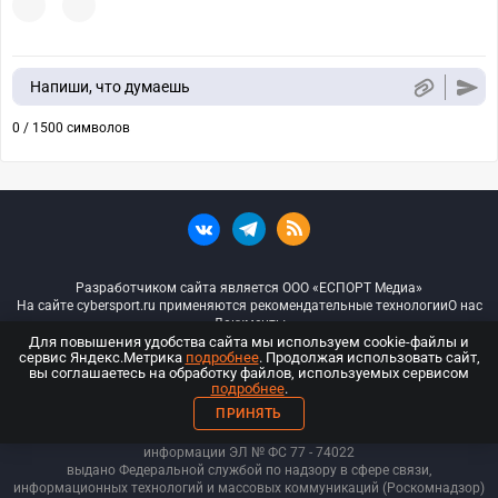
Напиши, что думаешь
0 / 1500 символов
Разработчиком сайта является ООО «ЕСПОРТ Медиа»
На сайте cybersport.ru применяются рекомендательные технологии
О нас
Документы
Для повышения удобства сайта мы используем cookie-файлы и
сервис Яндекс.Метрика
подробнее
. Продолжая использовать сайт,
© ООО «Киберспорт.ру» — Все права защищены
вы соглашаетесь на обработку файлов, используемых сервисом
подробнее
.
18+
ПРИНЯТЬ
ООО «Киберспорт.ру». Свидетельство о регистрации средств массовой
информации ЭЛ № ФС 77 - 74
022
выдано Федеральной службой по надзору в сфере связи,
информационных технологий и массовых коммуникаций (Роскомнадзор)