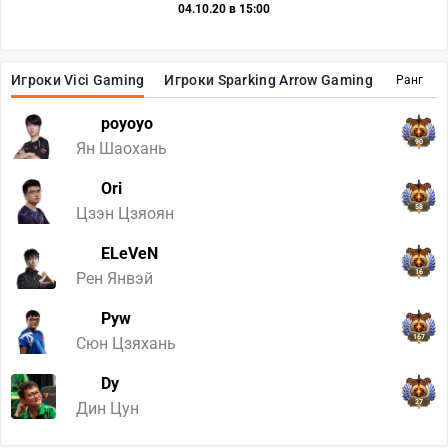
04.10.20 в 15:00
Игроки Vici Gaming
Игроки Sparking Arrow Gaming
Ранг
poyoyo
90
Ян Шаохань
Ori
58
Цзэн Цзяоян
ELeVeN
16
Рен Янвэй
Pyw
167
Сюн Цзяхань
Dy
27
Дин Цун