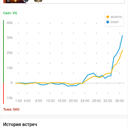
132
19
Свет: VG
золото
опыт
Тьма: SAG
История встреч