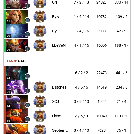
Ori
7 / 2 / 13
24827
330 / 14
58
25
Pyw
1 / 6 / 14
10782
109 / 5
167
21
Dy
1 / 4 / 16
6933
47 / 2
27
20
ELeVeN
4 / 1 / 16
16056
188 / 17
16
23
Тьма:
SAG
6 / 2 / 2
22473
441 / 6
22
Dstones
4 / 5 / 6
14619
234 / 8
11
21
XCJ
0 / 6 / 10
4202
21 / 4
27
14
Flyby
3 / 6 / 9
10040
179 / 20
550
18
September
3 / 4 / 10
7623
76 / 1