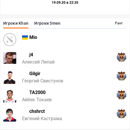
19.09.20 в 22:35
Игроки Khan
Игроки 5men
Ранг
304
Mio
j4
1032
Алексей Липай
Gilgir
2063
Георгий Свистунов
TA2000
67
Айбек Токаев
chshrct
599
Евгений Кастрама