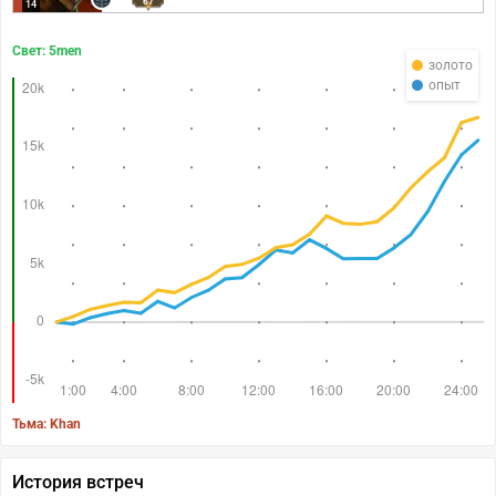
67
14
Свет: 5men
золото
опыт
Тьма: Khan
История встреч