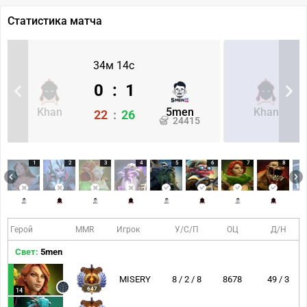
Статистика матча
34м 14с
0
:
1
Khan
5men
Khan
22
:
26
24415
1
2
3
4
5
6
7
8
Герой
MMR
Игрок
У/С/П
ОЦ
Д/Н
Свет:
5men
MISERY
8 / 2 / 8
8678
49 / 3
647
14