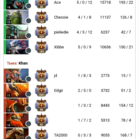
Ace
5 / 0 / 12
15718
193 / 22
25
18
Chessie
4 / 1 / 8
11137
126 / 8
144
15
pieliedie
4 / 3 / 12
6237
42 / 7
579
12
Xibbe
5 / 0 / 9
10636
130 / 21
143
15
Тьма:
Khan
j4
1 / 8 / 3
2773
15 / 1
1032
9
Gilgir
2 / 5 / 0
3732
51 / 2
2063
11
1 / 3 / 2
8443
154 / 12
90
13
1 / 7 / 2
5313
78 / 4
61
10
TA2000
0 / 3 / 3
9055
168 / 7