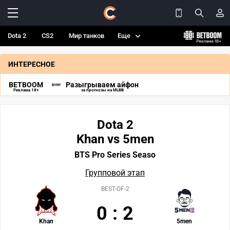
Dota 2
CS2
Мир танков
Еще
ИНТЕРЕСНОЕ
BETBOOM
Разыгрываем айфон
Реклама 18+
за прогнозы на MLBB
Dota 2
Khan vs 5men
BTS Pro Series Seaso
Групповой этап
BEST-OF-2
0
:
2
Khan
5men