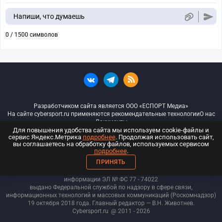
Напиши, что думаешь
0 / 1500 символов
Разработчиком сайта является ООО «ЕСПОРТ Медиа»
На сайте cybersport.ru применяются рекомендательные технологии
О нас
Документы
Для повышения удобства сайта мы используем cookie-файлы и
сервис Яндекс.Метрика
подробнее
. Продолжая использовать сайт,
© ООО «Киберспорт.ру» — Все права защищены
вы соглашаетесь на обработку файлов, используемых сервисом
подробнее
.
18+
ПРИНЯТЬ
ООО «Киберспорт.ру». Свидетельство о регистрации средств массовой
информации ЭЛ № ФС 77 - 74
022
выдано Федеральной службой по надзору в сфере связи,
информационных технологий и массовых коммуникаций (Роскомнадзор)
19 октября 2018 года. Главный редактор — В.Н. Животнев.
Cybersport.ru
@ 2011 - 2026