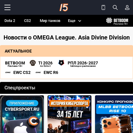
Dota 2
CS2
Мир танков
Еще
Новости о OMEGA League. Asia Divine Division
АКТУАЛЬНОЕ
BETBOOM
TI 2026
РПЛ 2026-2027
Реклама 18+
по Dota 2
таблица и расписание
EWC CS2
EWC R6
Спецпроекты
‹
›