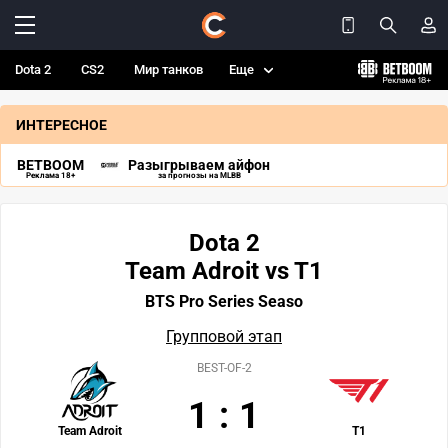
Dota 2
CS2
Мир танков
Еще
ИНТЕРЕСНОЕ
BETBOOM
Разыгрываем айфон
Реклама 18+
за прогнозы на MLBB
Dota 2
Team Adroit vs T1
BTS Pro Series Seaso
Групповой этап
BEST-OF-2
1
:
1
Team Adroit
T1