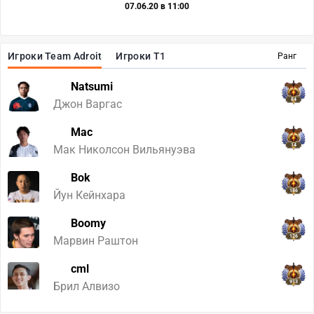
07.06.20 в 11:00
Игроки Team Adroit
Игроки T1
Ранг
Natsumi
84
Джон Варгас
Mac
14
Мак Николсон Вильянуэва
Bok
186
Йун Кейнхара
Boomy
126
Марвин Раштон
cml
913
Брил Алвизо