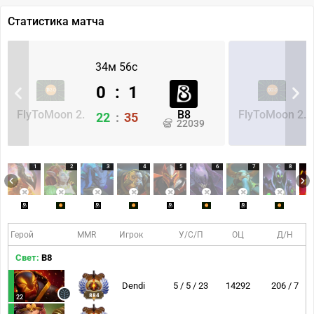
Статистика матча
34м 56с
0
:
1
FlyToMoon 2.
B8
FlyToMoon 2.
22
:
35
22039
1
2
3
4
5
6
7
8
Герой
MMR
Игрок
У/С/П
ОЦ
Д/Н
Свет:
B8
Dendi
5 / 5 / 23
14292
206 / 7
884
22