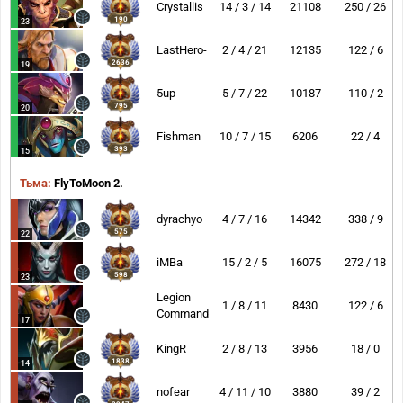
Crystallis
14 / 3 / 14
21108
250 / 26
190
23
LastHero-
2 / 4 / 21
12135
122 / 6
2636
19
5up
5 / 7 / 22
10187
110 / 2
795
20
Fishman
10 / 7 / 15
6206
22 / 4
393
15
Тьма:
FlyToMoon 2.
dyrachyo
4 / 7 / 16
14342
338 / 9
575
22
iMBa
15 / 2 / 5
16075
272 / 18
598
23
Legion
1 / 8 / 11
8430
122 / 6
Commander
17
KingR
2 / 8 / 13
3956
18 / 0
1838
14
nofear
4 / 11 / 10
3880
39 / 2