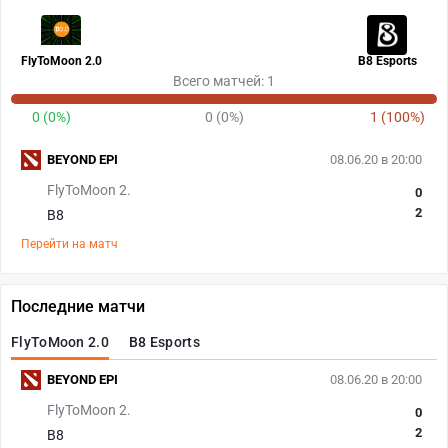
FlyToMoon 2.0
B8 Esports
Всего матчей: 1
0 (0%)
0 (0%)
1 (100%)
BEYOND EPI
08.06.20 в 20:00
FlyToMoon 2.
0
2
B8
Перейти на матч
Последние матчи
FlyToMoon 2.0
B8 Esports
BEYOND EPI
08.06.20 в 20:00
FlyToMoon 2.
0
2
B8