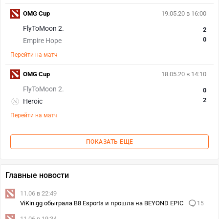
OMG Cup
19.05.20 в 16:00
FlyToMoon 2.
2
0
Empire Hope
Перейти на матч
OMG Cup
18.05.20 в 14:10
FlyToMoon 2.
0
2
Heroic
Перейти на матч
ПОКАЗАТЬ ЕЩЕ
Главные новости
11.06 в 22:49
ViKin.gg обыграла B8 Esports и прошла на BEYOND EPIC
15
11.06 в 19:34